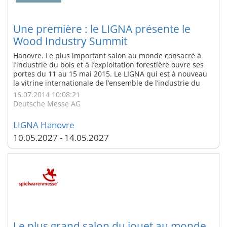
Une première : le LIGNA présente le
Wood Industry Summit
Hanovre. Le plus important salon au monde consacré à
l’industrie du bois et à l’exploitation forestière ouvre ses
portes du 11 au 15 mai 2015. Le LIGNA qui est à nouveau
la vitrine internationale de l’ensemble de l’industrie du
travail et de la transformation du bois célèbre l’an
16.07.2014 10:08:21
prochain le lancement d’une plateforme internationale de
Deutsche Messe AG
dialogue et de ...
LIGNA Hanovre
10.05.2027 - 14.05.2027
Le plus grand salon du jouet au monde