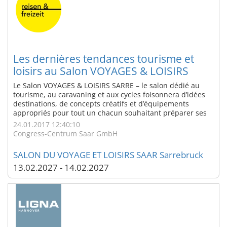
Les dernières tendances tourisme et
loisirs au Salon VOYAGES & LOISIRS
SARRE au Parc des Expositions de
Le Salon VOYAGES & LOISIRS SARRE – le salon dédié au
Sarrebruck
tourisme, au caravaning et aux cycles foisonnera d’idées
destinations, de concepts créatifs et d’équipements
appropriés pour tout un chacun souhaitant préparer ses
prochaines vacances. Il se tiendra du 27 au 29 janvier
24.01.2017 12:40:10
2017 au Parc des Expositions de Sarrebruck. Trois jours
Congress-Centrum Saar GmbH
durant, dans les 8.000 ...
SALON DU VOYAGE ET LOISIRS SAAR Sarrebruck
13.02.2027 - 14.02.2027