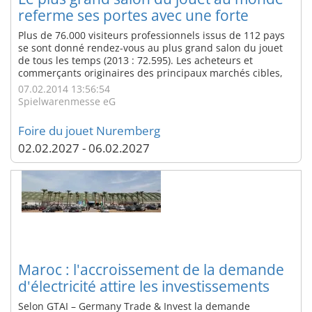
referme ses portes avec une forte
affluence de visiteurs
Plus de 76.000 visiteurs professionnels issus de 112 pays
se sont donné rendez-vous au plus grand salon du jouet
de tous les temps (2013 : 72.595). Les acheteurs et
commerçants originaires des principaux marchés cibles,
tels que l’Amérique, l’Asie et l’Europe notamment, ont
07.02.2014 13:56:54
constitué la plus grosse proportion des nouveaux venus.
Spielwarenmesse eG
Tous étaient ravis du ...
Foire du jouet Nuremberg
02.02.2027 - 06.02.2027
Maroc : l'accroissement de la demande
d'électricité attire les investissements
étrangers
Selon GTAI – Germany Trade & Invest la demande