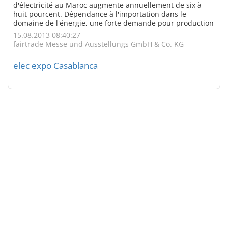
d'électricité au Maroc augmente annuellement de six à
huit pourcent. Dépendance à l'importation dans le
domaine de l'énergie, une forte demande pour production
et transmission d'électricité ainsi que un grand potentiel
15.08.2013 08:40:27
en matière d'énergies renouvelables attire le Maroc plus
fairtrade Messe und Ausstellungs GmbH & Co. KG
attrayants pour les ...
elec expo Casablanca