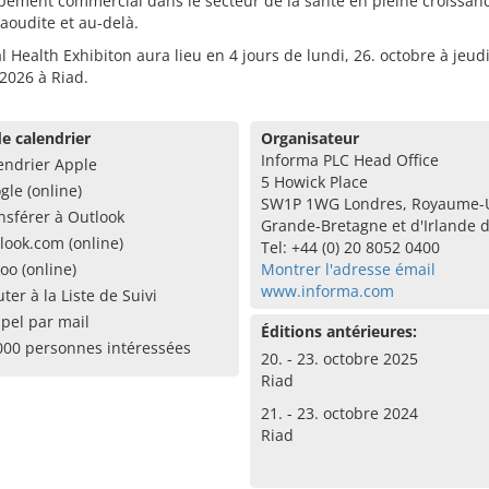
pement commercial dans le secteur de la santé en pleine croissan
aoudite et au-delà.
l Health Exhibiton aura lieu en 4 jours de lundi, 26. octobre à jeudi
2026 à Riad.
e calendrier
Organisateur
Informa PLC Head Office
endrier Apple
5 Howick Place
gle (online)
SW1P 1WG Londres, Royaume-
nsférer à Outlook
Grande-Bretagne et d'Irlande 
look.com (online)
Tel: +44 (0) 20 8052 0400
oo (online)
Montrer l'adresse émail
www.informa.com
uter à la Liste de Suivi
pel par mail
Éditions antérieures:
000 personnes intéressées
20. - 23. octobre 2025
Riad
21. - 23. octobre 2024
Riad