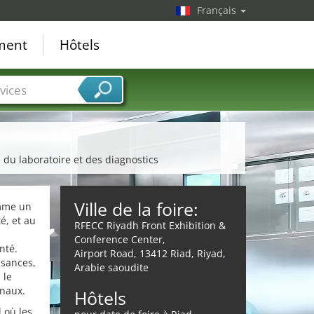
Français
ement
Hôtels
vices
, du laboratoire et des diagnostics
Ville de la foire:
omme un
é, et au
RFECC Riyadh Front Exhibition &
Conference Center,
nté.
Airport Road, 13412 Riad, Riyad,
ssances,
Arabie saoudite
 le
onaux.
Hôtels
 où les