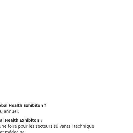
lobal Health Exhibiton ?
eu annuel.
bal Health Exhibiton ?
une foire pour les secteurs suivants : technique
 et médecine.