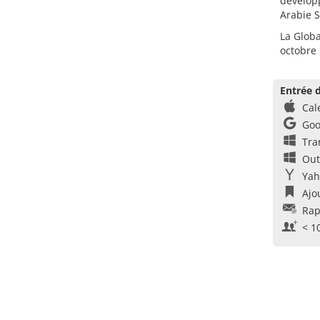
dévelop
Arabie S
La Globa
octobre 
Entrée d
Cal
Goo
Tra
Out
Yah
Ajo
Rap
< 1