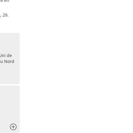
ce en
, 29.
Uni de
du Nord
x