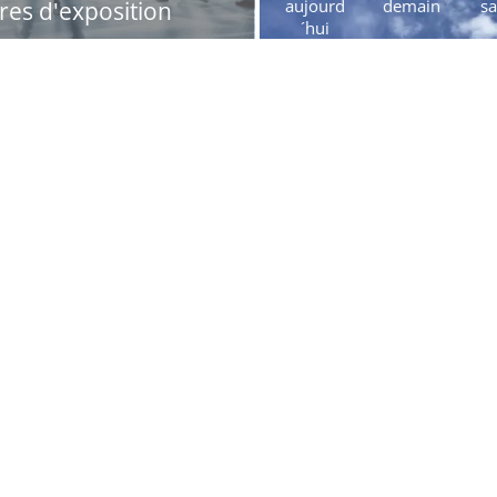
aujourd
demain
s
res d'exposition
´hui