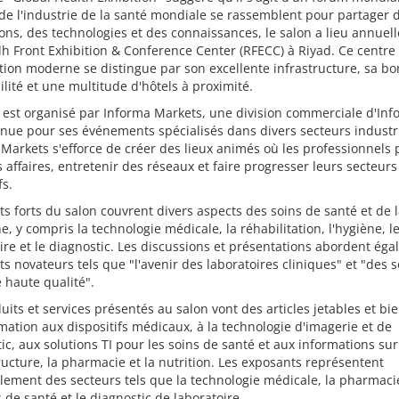
de l'industrie de la santé mondiale se rassemblent pour partager 
ons, des technologies et des connaissances, le salon a lieu annue
h Front Exhibition & Conference Center (RFECC) à Riyad. Ce centre
tion moderne se distingue par son excellente infrastructure, sa b
ilité et une multitude d'hôtels à proximité.
 est organisé par Informa Markets, une division commerciale d'In
nue pour ses événements spécialisés dans divers secteurs industri
Markets s'efforce de créer des lieux animés où les professionnels
s affaires, entretenir des réseaux et faire progresser leurs secteurs
fs.
ts forts du salon couvrent divers aspects des soins de santé et de 
, y compris la technologie médicale, la réhabilitation, l'hygiène, l
ire et le diagnostic. Les discussions et présentations abordent ég
ts novateurs tels que "l'avenir des laboratoires cliniques" et "des 
 haute qualité".
uits et services présentés au salon vont des articles jetables et bi
tion aux dispositifs médicaux, à la technologie d'imagerie et de
ic, aux solutions TI pour les soins de santé et aux informations sur
tructure, la pharmacie et la nutrition. Les exposants représentent
lement des secteurs tels que la technologie médicale, la pharmacie,
s de santé et le diagnostic de laboratoire.