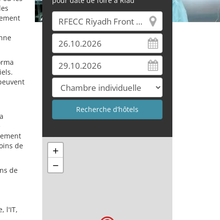
pour date de foire à Riad
des
llement
onne
forma
els.
 peuvent
la
e
alement
soins de
+
−
ens de
 l'IT,