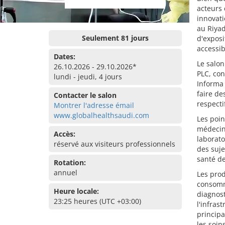
acteurs 
innovati
au Riyad
Seulement 81 jours
d'exposi
accessib
Dates:
Le salon
26.10.2026 - 29.10.2026*
PLC, con
lundi - jeudi, 4 jours
Informa 
faire de
Contacter le salon
respecti
Montrer l'adresse émail
www.globalhealthsaudi.com
Les poin
médecine
Accès:
laborato
réservé aux visiteurs professionnels
des suje
santé de
Rotation:
annuel
Les prod
consomma
Heure locale:
diagnost
23:25 heures (UTC +03:00)
l'infras
principa
les soin