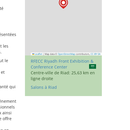
té
résentées
t les
.
Leaflet
|
Map data ©
OpenStreetMap
contributors,
CC-BY-SA
ut le
RFECC Riyadh Front Exhibition &
Conference Center
 et
Centre-ville de Riad: 25,63 km en
ligne droite
santé qui
Salons à Riad
événement
sionnels
 ainsi
e offre