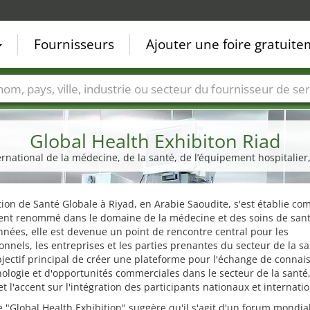
Fournisseurs
Ajouter une foire gratuit
Villes
Secteurs de foire
Secteurs du fournisseur de ser
Global Health Exhibiton Riad
ernational de la médecine, de la santé, de l’équipement hospitalier
tion de Santé Globale à Riyad, en Arabie Saoudite, s'est établie c
nt renommé dans le domaine de la médecine et des soins de sant
années, elle est devenue un point de rencontre central pour les
onnels, les entreprises et les parties prenantes du secteur de la sa
bjectif principal de créer une plateforme pour l'échange de connai
ologie et d'opportunités commerciales dans le secteur de la santé,
t l'accent sur l'intégration des participants nationaux et internati
 "Global Health Exhibition" suggère qu'il s'agit d'un forum mondial