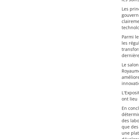
Les prin
gouverne
claireme
technolo
Parmi le
les régu
transfor
dernière
Le salon
Royaume 
améliore
innovati
L'Exposi
ont lieu
En concl
détermin
des labo
que des 
une plat