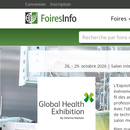
Connexion
Inscription
Foires
Foire noms
Pays
26. - 29. octobre 2026 | Salon int
L'Exposi
événeme
fil des 
professi
Avec l'o
de techn
salon me
Bien que