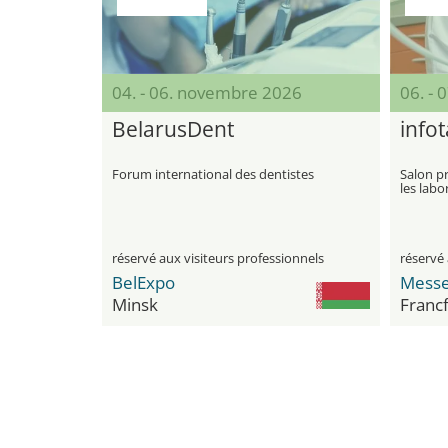
04. - 06. novembre 2026
06. -
BelarusDent
info
Forum international des dentistes
Salon pr
les labo
réservé aux visiteurs professionnels
réservé 
BelExpo
Messe
Minsk
Francf