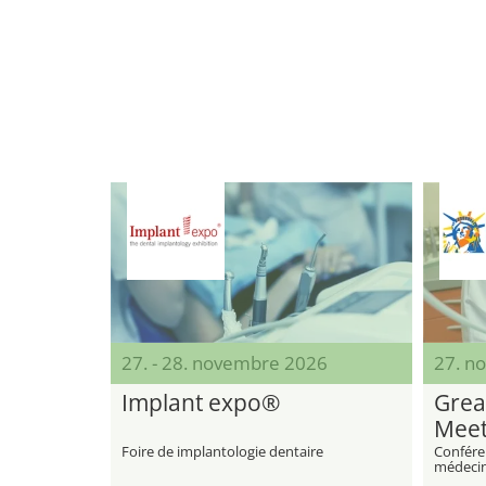
27. - 28. novembre 2026
27. no
Implant expo®
Grea
Meet
Foire de implantologie dentaire
Confére
médecin