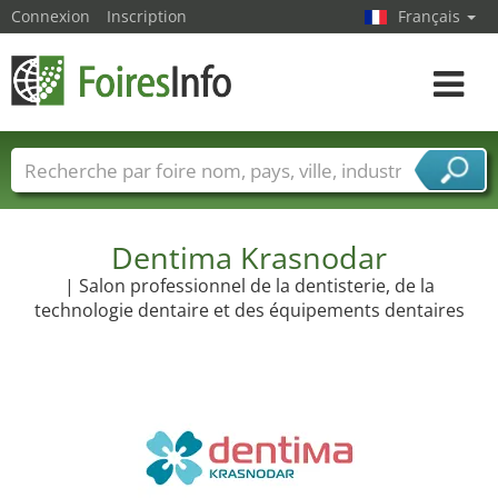
Connexion
Inscription
Français
Toggle
navigat
Foire noms
Pays
Villes
Secteurs de foire
Secteurs du fournisseur de services
Dentima Krasnodar
| Salon professionnel de la dentisterie, de la
technologie dentaire et des équipements dentaires