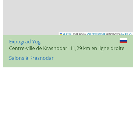
Leaflet
|
Map data ©
OpenStreetMap
contributors,
CC-BY-SA
Expograd Yug
Centre-ville de Krasnodar: 11,29 km en ligne droite
Salons à Krasnodar