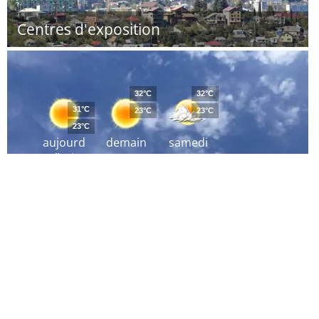
Centres d'exposition
32°C
32°C
31°C
23°C
23°C
23°C
aujourd
demain
samedi
´hui