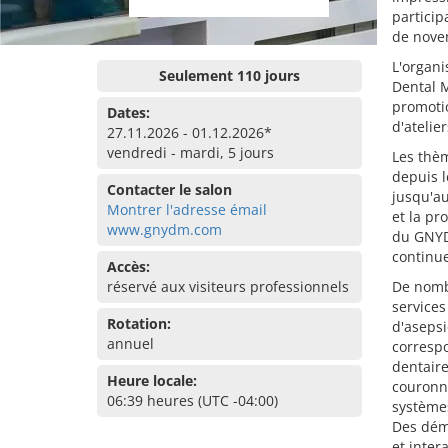
particip
de nove
L'organ
Seulement 110 jours
Dental M
promotio
Dates:
d'atelier
27.11.2026 - 01.12.2026*
vendredi - mardi, 5 jours
Les thèm
depuis 
Contacter le salon
jusqu'au
Montrer l'adresse émail
et la pr
www.gnydm.com
du GNYD
continue
Accès:
réservé aux visiteurs professionnels
De nombr
services
Rotation:
d'asepsi
annuel
correspo
dentaire
Heure locale:
couronne
06:39 heures (UTC -04:00)
systèmes
Des démo
et intera