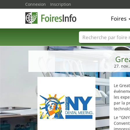
Connexion
Inscription
Foires
Foire noms
Pays
Gre
27. nov.
Le Grea
événemen
les expe
par la p
technol
Le "GNYD
Conventi
impress