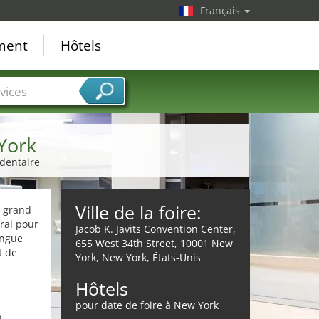
Français
ement
Hôtels
vices
York
 dentaire
Ville de la foire:
s grand
ral pour
Jacob K. Javits Convention Center,
ingue
655 West 34th Street, 10001 New
t de
York, New York, États-Unis
Hôtels
pour date de foire à New York
x