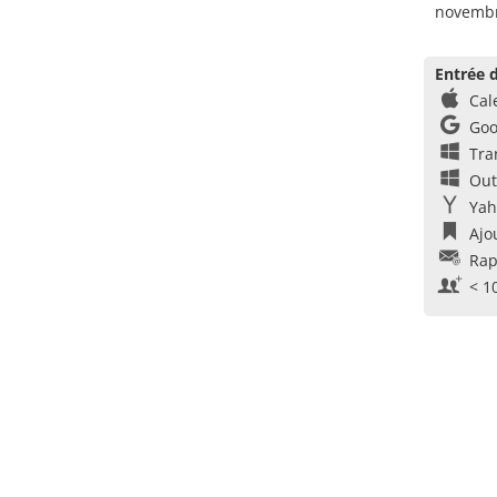
novembr
Entrée d
Cal
Goo
Tra
Out
Yah
Ajo
Rap
< 1