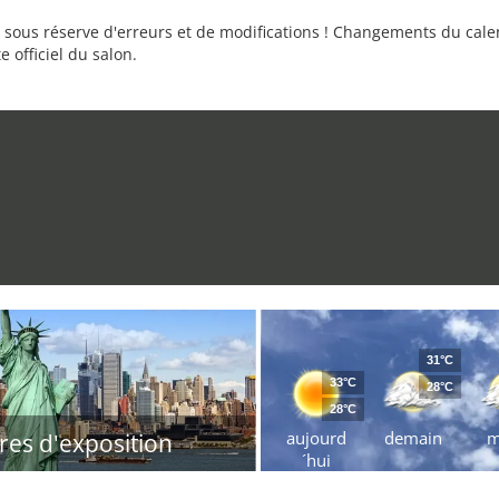
sous réserve d'erreurs et de modifications ! Changements du calend
e officiel du salon.
31°C
33°C
28°C
28°C
aujourd
demain
m
res d'exposition
´hui