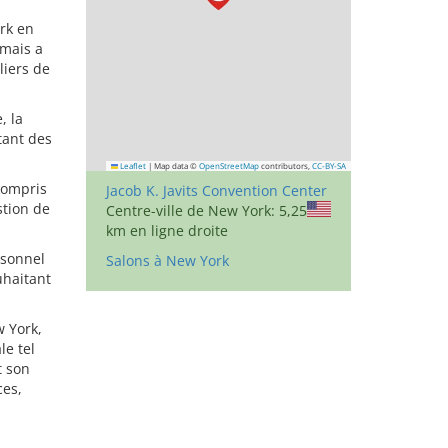
rk en
 mais a
liers de
, la
tant des
Leaflet
|
Map data ©
OpenStreetMap
contributors,
CC-BY-SA
compris
Jacob K. Javits Convention Center
stion de
Centre-ville de New York: 5,25
km en ligne droite
rsonnel
Salons à New York
uhaitant
w York,
le tel
t son
ces,