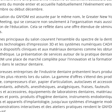
ants du monde entier et accueille habituellement l'événement vers 
mbre ou début décembre.
isation du GNYDM est assurée par le même nom, le Greater New Yo
eeting, qui se consacre non seulement à l'organisation mais aussi 
n de l'éducation. Cela se reflète dans une offre étendue de sémina
s.
es principaux du salon couvrent l'ensemble du spectre de la denti
les technologies d'impression 3D et les systèmes numériques CAD
x dispositifs cliniques et aux matériaux dentaires comme les obtu
othétique. La présentation de services autour de la pratique dentair
M une place de marché complète pour l'innovation et la formatio
 dans le secteur dentaire.
euses entreprises de l'industrie dentaire présentent leurs produi
 les plus récents lors du salon. La gamme d'offres s'étend des prod
e, compresseurs d'air, papier d'articulation, autoclaves et accessoi
ndants, adhésifs, anesthésiques, analgésiques, fraises, fauteuils
s et accessoires, équipements de laboratoires dentaires, matériau
s et ponts, produits d'hygiène dentaire, instruments endodontiqu
 et appareils d'implantologie, jusqu'aux systèmes d'imagerie mod
nstrations interactives et des ateliers pratiques rendent le GNYD
ctif.