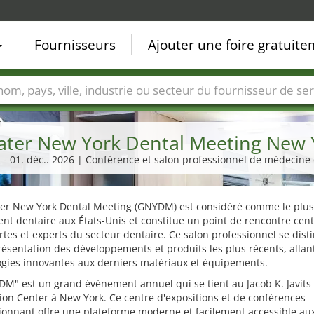
Fournisseurs
Ajouter une foire gratuit
Villes
Secteurs de foire
Secteurs du fournisseur de ser
ater New York Dental Meeting New 
. - 01. déc.. 2026 | Conférence et salon professionnel de médecine
ter New York Dental Meeting (GNYDM) est considéré comme le plu
t dentaire aux États-Unis et constitue un point de rencontre cent
rtes et experts du secteur dentaire. Ce salon professionnel se dist
résentation des développements et produits les plus récents, allan
ogies innovantes aux derniers matériaux et équipements.
M" est un grand événement annuel qui se tient au Jacob K. Javits
on Center à New York. Ce centre d'expositions et de conférences
ionnant offre une plateforme moderne et facilement accessible au