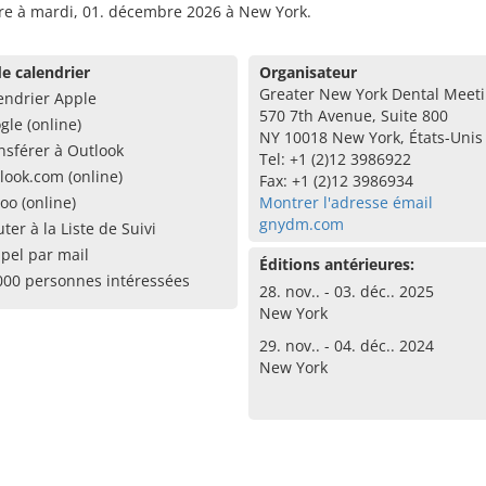
e à mardi, 01. décembre 2026 à New York.
e calendrier
Organisateur
Greater New York Dental Meet
endrier Apple
570 7th Avenue, Suite 800
gle (online)
NY 10018 New York, États-Unis
nsférer à Outlook
Tel: +1 (2)12 3986922
look.com (online)
Fax: +1 (2)12 3986934
oo (online)
Montrer l'adresse émail
gnydm.com
uter à la Liste de Suivi
pel par mail
Éditions antérieures:
000 personnes intéressées
28. nov.. - 03. déc.. 2025
New York
29. nov.. - 04. déc.. 2024
New York