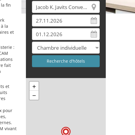
la fin
rk
à la
ires et
sterie :
/CAM
rations
e fait
n
+
ts et
uits
−
res
x pour
es,
ernes.
M vivant