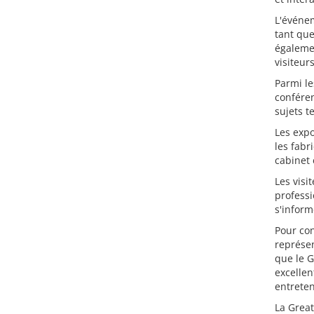
L'événe
tant que
égalemen
visiteur
Parmi le
conféren
sujets t
Les expo
les fabr
cabinet 
Les visi
professi
s'inform
Pour con
représen
que le 
excellen
entreten
La Great