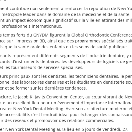
ment contribue non seulement à renforcer la réputation de New Yo
 métropole leader dans le domaine de la médecine et de la santé,
t un impact économique significatif sur la ville en attirant des mil
s professionnels internationaux.
s temps forts du GNYDM figurent la Global Orthodontic Conference
ce sur l'impression 3D, ainsi que des programmes spécialisés trai
els que la santé orale des enfants ou les soins de santé publique.
sants représentent différents segments de l'industrie dentaire, y 
icants d'instruments dentaires, les développeurs de logiciels de ge
et les fournisseurs de services spécialisés.
teurs principaux sont les dentistes, les techniciens dentaires, le pe
onnel des laboratoires dentaires et les étudiants en dentisterie so
er et se former sur les dernières tendances.
clure, le Jacob K. Javits Convention Center, au cœur vibrant de Ne
te un excellent lieu pour un événement d'importance internationa
Greater New York Dental Meeting. Avec son architecture moderne e
te accessibilité, c'est l'endroit idéal pour échanger des connaissan
ir des réseaux et promouvoir des relations commerciales.
er New York Dental Meeting aura lieu en 5 jours de vendredi, 27.