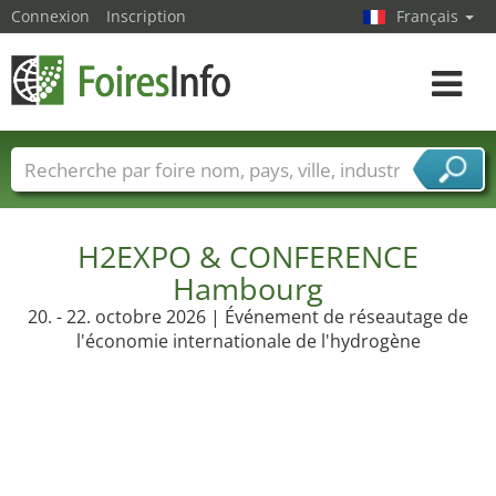
Connexion
Inscription
Français
Toggle
navigat
Foire noms
Pays
Villes
Secteurs de foire
Secteurs du fournisseur de services
H2EXPO & CONFERENCE
Hambourg
20. - 22. octobre 2026 | Événement de réseautage de
l'économie internationale de l'hydrogène