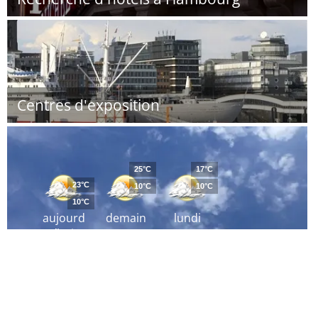
Centres d'exposition
25°C
17°C
23°C
10°C
10°C
10°C
aujourd
demain
lundi
´hui