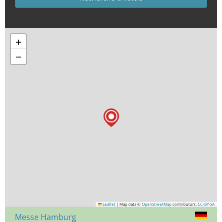
+
−
Leaflet
|
Map data ©
OpenStreetMap
contributors,
CC-BY-SA
Messe Hamburg