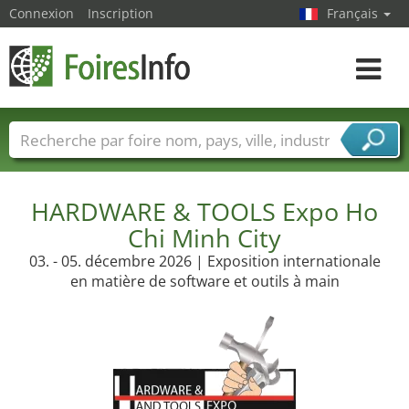
Connexion
Inscription
Français
Toggle
navigat
Foire noms
Pays
Villes
Secteurs de foire
Secteurs du fournisseur de services
HARDWARE & TOOLS Expo Ho
Chi Minh City
03. - 05. décembre 2026 | Exposition internationale
en matière de software et outils à main