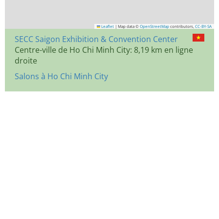
Leaflet
|
Map data ©
OpenStreetMap
contributors,
CC-BY-SA
SECC Saigon Exhibition & Convention Center
Centre-ville de Ho Chi Minh City: 8,19 km en ligne
droite
Salons à Ho Chi Minh City