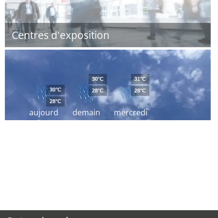
Centres d'exposition
30°C
31°C
30°C
28°C
28°C
28°C
aujourd
demain
mercredi
´hui