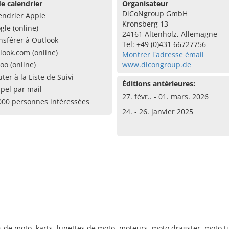
e calendrier
Organisateur
DiCoNgroup GmbH
endrier Apple
Kronsberg 13
gle (online)
24161 Altenholz, Allemagne
nsférer à Outlook
Tel: +49 (0)431 66727756
look.com (online)
Montrer l'adresse émail
oo (online)
www.dicongroup.de
uter à la Liste de Suivi
Éditions antérieures:
pel par mail
27. févr.. - 01. mars. 2026
000 personnes intéressées
24. - 26. janvier 2025
de moto, karts, lunettes de moto, moteurs, moto dragster, moto t