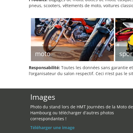
pneus, scooters, vêtements de moto, voitures classi
moto
spor
Responsabilité:
Toutes les données sans garantie et 
l’organisateur du salon respectif. Ceci n’est pas le sit
Images
Photo du stand lors de HMT Journées de la Moto de
Hambourg ou télécharger d'autres photos
correspondantes !
Téléharger une image