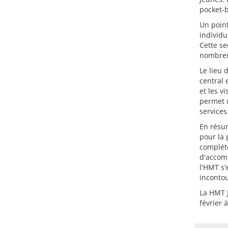
pocket-b
Un point
individu
Cette se
nombreu
Le lieu
central 
et les v
permet 
services
En résu
pour la
complété
d'accom
l'HMT s'
inconto
La HMT J
février 