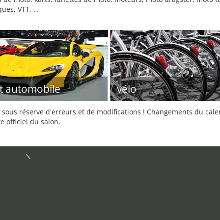
ques, VTT, …
t automobile
vélo
sous réserve d'erreurs et de modifications ! Changements du calend
e officiel du salon.