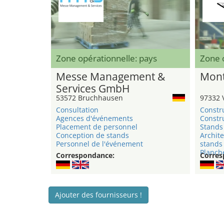
Zone opérationnelle: pays
Zone 
Messe Management &
Mont
Services GmbH
53572 Bruchhausen
97332 
Consultation
Constr
Agences d'événements
Constru
Placement de personnel
Stands 
Conception de stands
Archite
Personnel de l'événement
stands
Planche
Correspondance:
Corres
Ajouter des fournisseurs !