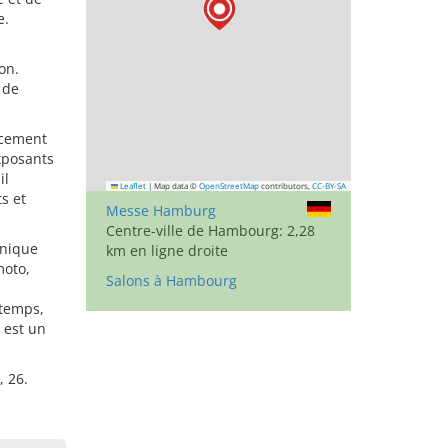
e.
on.
 de
acement
exposants
il
Leaflet
|
Map data ©
OpenStreetMap
contributors,
CC-BY-SA
s et
Messe Hamburg
Centre-ville de Hambourg: 2,28
unique
km en ligne droite
moto,
Salons à Hambourg
temps,
 est un
 26.