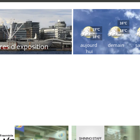
16°C
19°C
18°C
18°C
aujourd
demain
s
res d'exposition
´hui