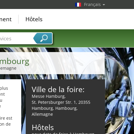
Français
ement
Hôtels
vices
ambourg
Allemagne
Ville de la foire:
plus
ent
Messe Hamburg,
du
St. Petersburger Str. 1, 20355
e
Hambourg, Hambourg,
Allemagne
re est
ion de
Hôtels