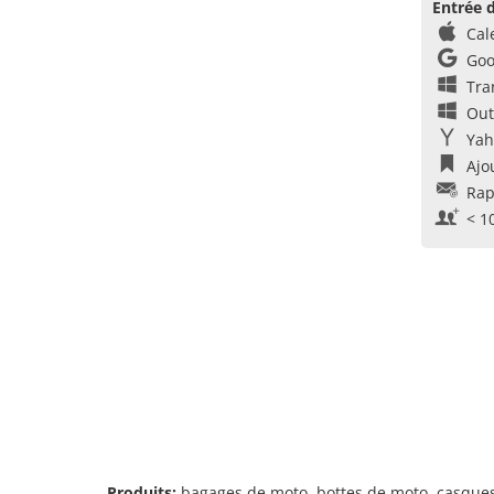
Entrée d
Cal
Goo
Tra
Out
Yah
Ajo
Rap
< 1
Produits:
bagages de moto, bottes de moto, casques 