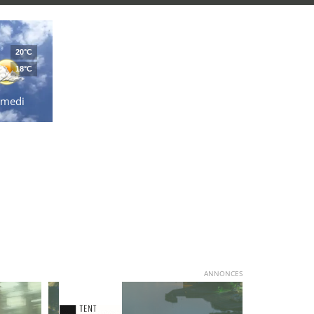
20°C
18°C
amedi
ANNONCES