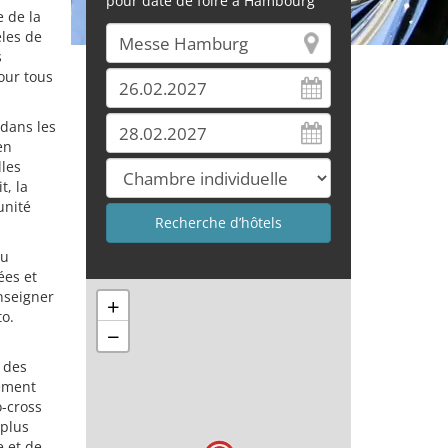
pour date de foire à Hambourg
e de la
les de
s
our tous
 dans les
en
lles
t, la
unité
du
ées et
nseigner
+
to.
−
t des
sement
o-cross
 plus
e et de