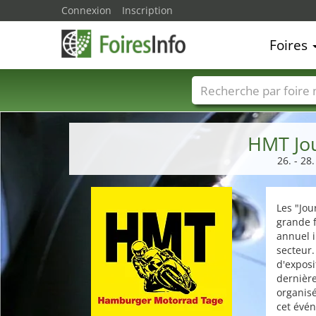
Connexion
Inscription
Foires
Foire noms
Pays
HMT Jo
26. - 28
Les "Jo
grande 
annuel 
secteur.
d'exposi
dernière
organisé
cet évé