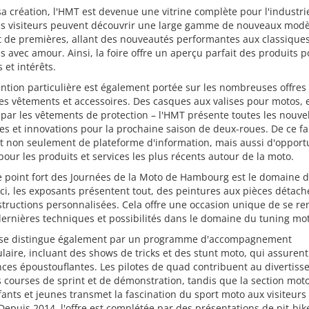
a création, l'HMT est devenue une vitrine complète pour l'industri
es visiteurs peuvent découvrir une large gamme de nouveaux modè
t de premières, allant des nouveautés performantes aux classique
s avec amour. Ainsi, la foire offre un aperçu parfait des produits p
s et intérêts.
ntion particulière est également portée sur les nombreuses offres
es vêtements et accessoires. Des casques aux valises pour motos, 
par les vêtements de protection – l'HMT présente toutes les nouve
s et innovations pour la prochaine saison de deux-roues. De ce fai
rt non seulement de plateforme d'information, mais aussi d'opport
pour les produits et services les plus récents autour de la moto.
e point fort des Journées de la Moto de Hambourg est le domaine 
Ici, les exposants présentent tout, des peintures aux pièces détach
tructions personnalisées. Cela offre une occasion unique de se re
dernières techniques et possibilités dans le domaine du tuning mo
e se distingue également par un programme d'accompagnement
laire, incluant des shows de tricks et des stunt moto, qui assuren
ces époustouflantes. Les pilotes de quad contribuent au divertis
 courses de sprint et de démonstration, tandis que la section mot
ants et jeunes transmet la fascination du sport moto aux visiteurs
Depuis 2014, l'offre est complétée par des présentations de pit-bik