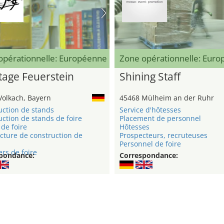
opérationnelle: Européenne
Zone opérationnelle: Eur
age Feuerstein
Shining Staff
Volkach, Bayern
45468 Mülheim an der Ruhr
uction de stands
Service d'hôtesses
ction de stands de foire
Placement de personnel
de foire
Hôtesses
cture de construction de
Prospecteurs, recruteuses
Personnel de foire
rs de foire
pondance:
Correspondance: