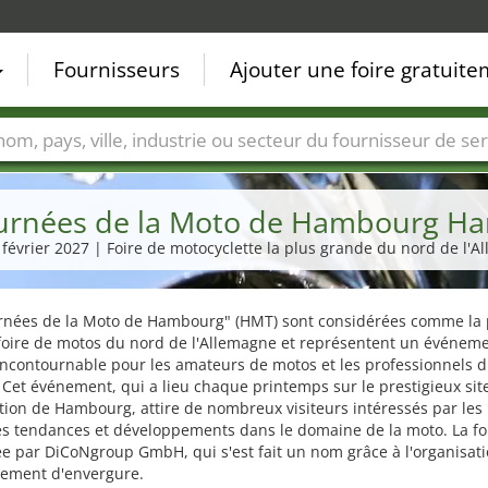
Fournisseurs
Ajouter une foire gratuit
Villes
Secteurs de foire
Secteurs du fournisseur de ser
urnées de la Moto de Hambourg H
. février 2027 | Foire de motocyclette la plus grande du nord de l'
urnées de la Moto de Hambourg" (HMT) sont considérées comme la 
foire de motos du nord de l'Allemagne et représentent un événem
incontournable pour les amateurs de motos et les professionnels 
 Cet événement, qui a lieu chaque printemps sur le prestigieux sit
tion de Hambourg, attire de nombreux visiteurs intéressés par les
s tendances et développements dans le domaine de la moto. La foi
e par DiCoNgroup GmbH, qui s'est fait un nom grâce à l'organisat
nement d'envergure.