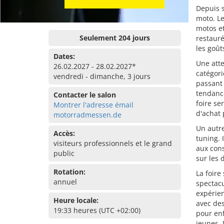
Depuis s
moto. L
motos e
Seulement 204 jours
restauré
les goût
Dates:
Une atte
26.02.2027 - 28.02.2027*
catégori
vendredi - dimanche, 3 jours
passant 
tendance
Contacter le salon
foire se
Montrer l'adresse émail
d'achat 
motorradmessen.de
Un autr
Accès:
tuning. 
visiteurs professionnels et le grand
aux cons
public
sur les 
Rotation:
La foir
annuel
spectacu
expérien
Heure locale:
avec des
19:33 heures (UTC +02:00)
pour enf
jeunes. 