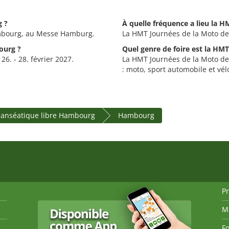
g ?
À quelle fréquence a lieu la 
mbourg, au Messe Hamburg.
La HMT Journées de la Moto de
ourg ?
Quel genre de foire est la H
6. - 28. février 2027.
La HMT Journées de la Moto de
: moto, sport automobile et vél
 hanséatique libre Hambourg
Hambourg
P
M
Fo