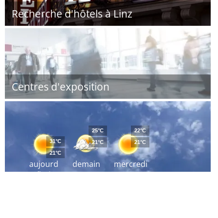
Recherche d'hôtels à Linz
Centres d'exposition
25°C
22°C
31°C
21°C
21°C
21°C
aujourd
demain
mercredi
´hui