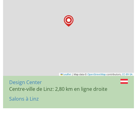
Leaflet
|
Map data ©
OpenStreetMap
contributors,
CC-BY-SA
Design Center
Centre-ville de Linz: 2,80 km en ligne droite
Salons à Linz