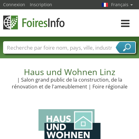
Connexion
Inscription
Français
Toggle
navigat
Foire noms
Pays
Villes
Secteurs de foire
Secteurs du fournisseur de services
Haus und Wohnen Linz
| Salon grand public de la construction, de la
rénovation et de l'ameublement | Foire régionale