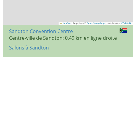
Leaflet
|
Map data ©
OpenStreetMap
contributors,
CC-BY-SA
Sandton Convention Centre
Centre-ville de Sandton: 0,49 km en ligne droite
Salons à Sandton