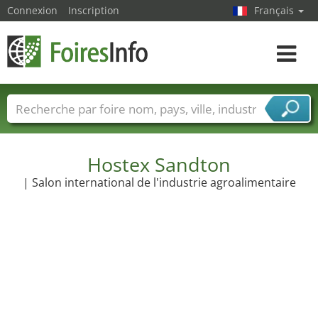
Connexion
Inscription
Français
Toggle
navigat
Foire noms
Pays
Villes
Secteurs de foire
Secteurs du fournisseur de services
Hostex Sandton
| Salon international de l'industrie agroalimentaire