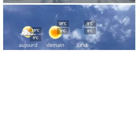
18°C
9°C
19°C
9°C
9°C
9°C
aujourd
demain
lundi
´hui