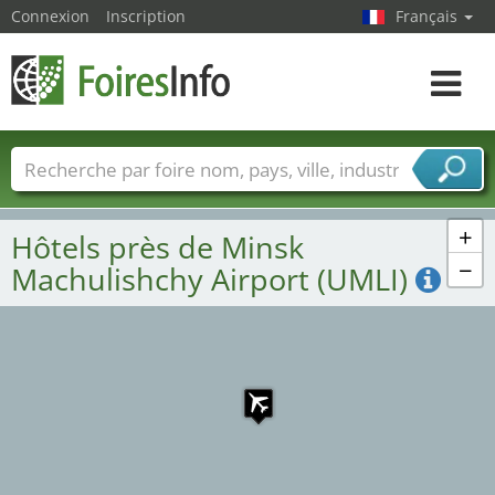
Connexion
Inscription
Français
Toggle
navigat
Foire noms
Pays
Villes
Secteurs de foire
Secteurs du fournisseur de services
+
Hôtels près de Minsk
−
Machulishchy Airport (UMLI)