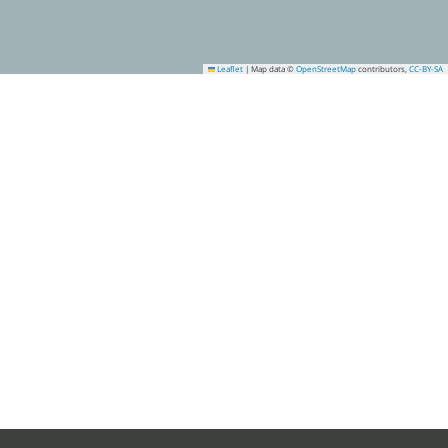
Leaflet
|
Map data ©
OpenStreetMap
contributors,
CC-BY-SA