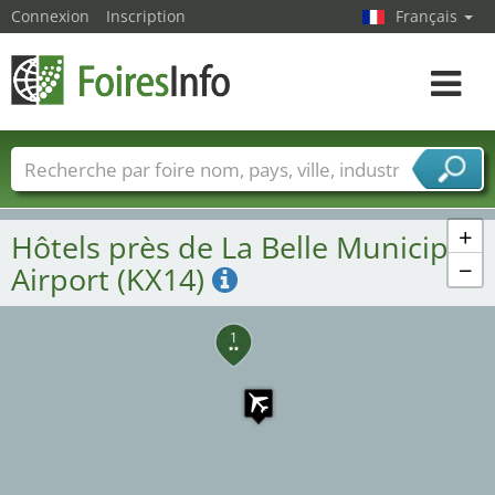
Connexion
Inscription
Français
Toggle
navigat
Foire noms
Pays
Villes
Secteurs de foire
Secteurs du fournisseur de services
+
Hôtels près de La Belle Municipal
−
Airport (KX14)
1