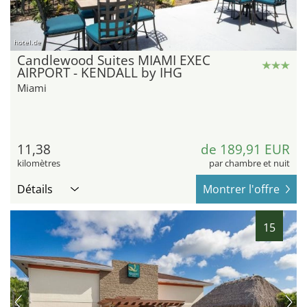
hotel.de
Candlewood Suites MIAMI EXEC
AIRPORT - KENDALL by IHG
Miami
11,38
de 189,91 EUR
kilomètres
par chambre et nuit
Détails
Montrer l'offre
15