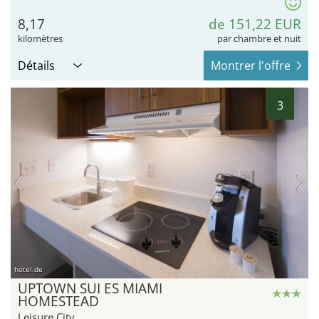
8,17
de 151,22 EUR
kilomètres
par chambre et nuit
Détails
Montrer l'offre
3
hotel.de
UPTOWN SUI ES MIAMI
HOMESTEAD
Leisure City