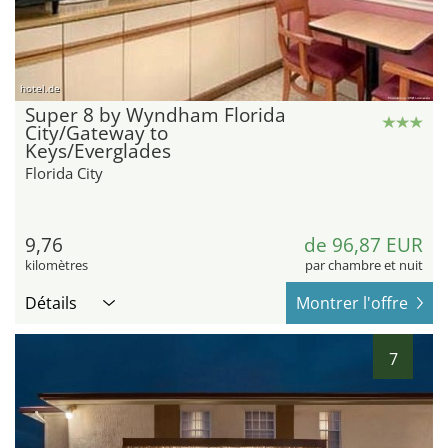
hotel.de
Super 8 by Wyndham Florida
City/Gateway to
Keys/Everglades
Florida City
9,76
de 96,87 EUR
kilomètres
par chambre et nuit
Détails
Montrer l'offre
7