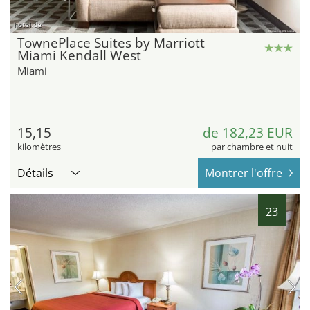
hotel.de
TownePlace Suites by Marriott
Miami Kendall West
Miami
15,15
de 182,23 EUR
kilomètres
par chambre et nuit
Détails
Montrer l'offre
23