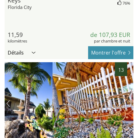
Keys
76%
Florida City
11,59
de 107,93 EUR
kilomètres
par chambre et nuit
Détails
Montrer l'offre
13