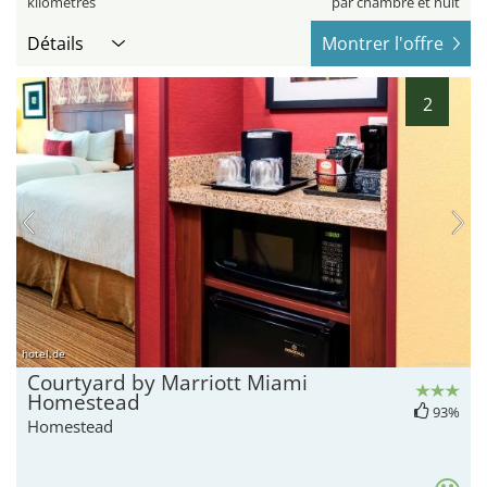
kilomètres
par chambre et nuit
Détails
Montrer l'offre
2
hotel.de
Courtyard by Marriott Miami
Homestead
93%
Homestead