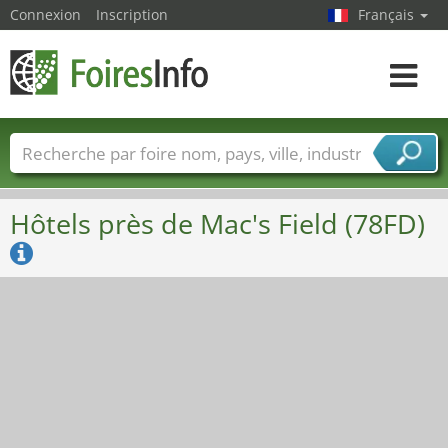
Connexion
Inscription
Français
Toggle
navigat
Foire noms
Pays
Villes
Secteurs de foire
Secteurs du fournisseur de services
Hôtels près de Mac's Field (78FD)