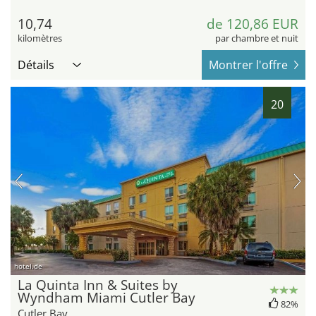
10,74
de 120,86 EUR
kilomètres
par chambre et nuit
Détails
Montrer l'offre
20
hotel.de
La Quinta Inn & Suites by
Wyndham Miami Cutler Bay
82%
Cutler Bay