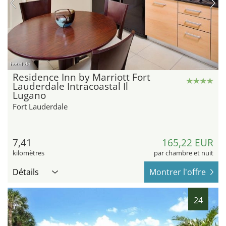
hotel.de
Residence Inn by Marriott Fort
Lauderdale Intracoastal Il
Lugano
Fort Lauderdale
7,41
165,22 EUR
kilomètres
par chambre et nuit
Détails
Montrer l'offre
24