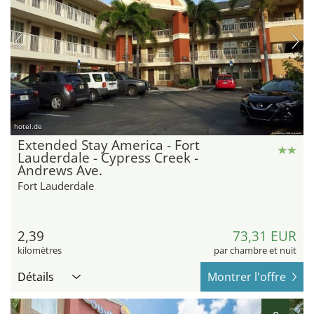
hotel.de
Extended Stay America - Fort
Lauderdale - Cypress Creek -
Andrews Ave.
Fort Lauderdale
2,39
73,31 EUR
kilomètres
par chambre et nuit
Détails
Montrer l'offre