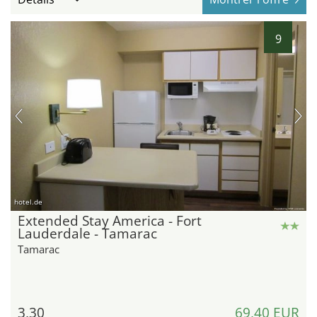
9
hotel.de
Extended Stay America - Fort
Lauderdale - Tamarac
Tamarac
3,30
69,40 EUR