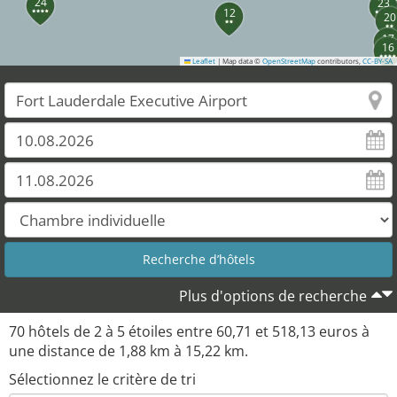
24
23
12
20
17
16
Leaflet
|
Map data ©
OpenStreetMap
contributors,
CC-BY-SA
14
18
38
35
36
40
34
32
31
26
59
27
29
28
56
57
58
55
61
60
51
53
62
50
48
45
Plus d'options de recherche
69
66
67
68
70
hôtels de
2
à
5
étoiles entre
60,71
et
518,13
euros à
une distance de
1,88
km à
15,22
km.
Sélectionnez le critère de tri