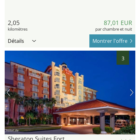
2,05
87,01 EUR
kilomètres
par chambre et nuit
Détails
Montrer l'offre
3
hotel.de
Sheraton Suites Fort