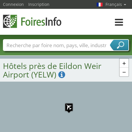
Connexion
Inscription
Français
Toggle
navigat
Foire noms
Pays
Villes
Secteurs de foire
Secteurs du fournisseur de services
+
Hôtels près de Eildon Weir
−
Airport (YELW)