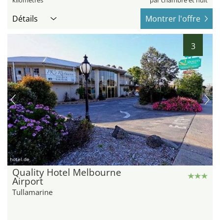
kilomètres
par chambre et nuit
Détails
Montrer l'offre
3
hotel.de
Quality Hotel Melbourne
Airport
Tullamarine