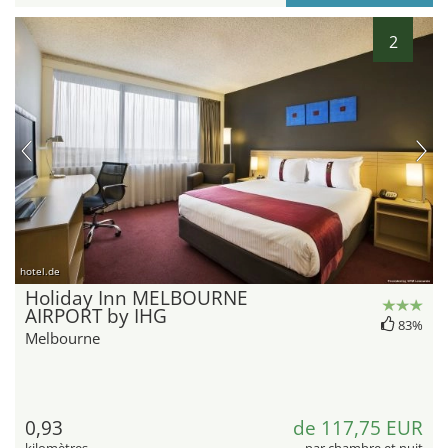
2
hotel.de
Holiday Inn MELBOURNE
AIRPORT by IHG
83%
Melbourne
0,93
de 117,75 EUR