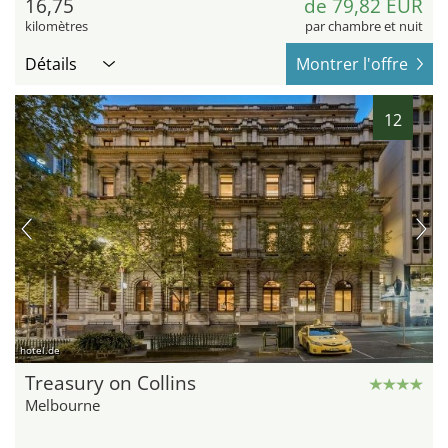
16,75
de 79,82 EUR
kilomètres
par chambre et nuit
Détails
Montrer l'offre
12
hotel.de
Treasury on Collins
Melbourne