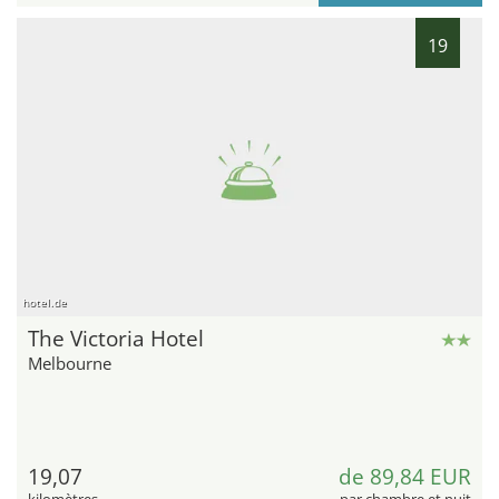
19
hotel.de
The Victoria Hotel
Melbourne
19,07
de 89,84 EUR
kilomètres
par chambre et nuit