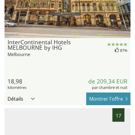
hotel.de
InterContinental Hotels
MELBOURNE by IHG
87%
Melbourne
18,98
de 209,34 EUR
kilomètres
par chambre et nuit
Détails
Montrer l'offre
17