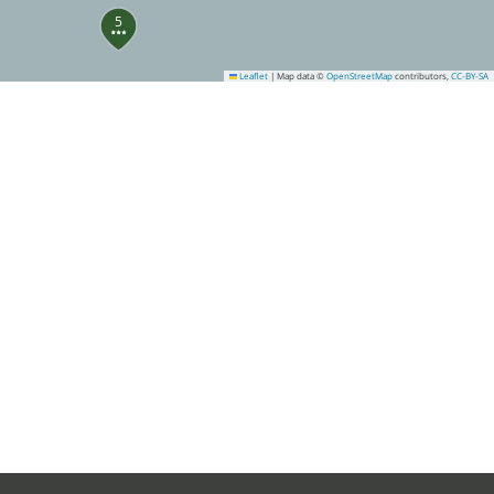
5
Leaflet
|
Map data ©
OpenStreetMap
contributors,
CC-BY-SA