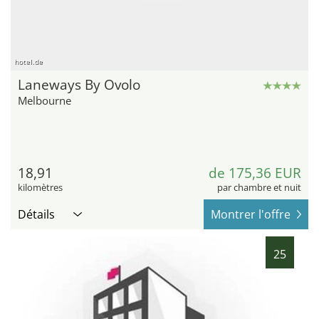
hotel.de
Laneways By Ovolo
Melbourne
18,91
de 175,36 EUR
kilomètres
par chambre et nuit
Détails
Montrer l'offre
25