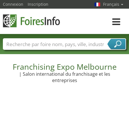
Connexion
Inscription
Français
Toggle
navigat
Foire noms
Pays
Villes
Secteurs de foire
Secteurs du fournisseur de services
Franchising Expo Melbourne
| Salon international du franchisage et les
entreprises