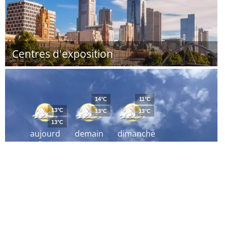
Centres d'exposition
14°C
11°C
13°C
13°C
13°C
13°C
aujourd
demain
dimanche
´hui