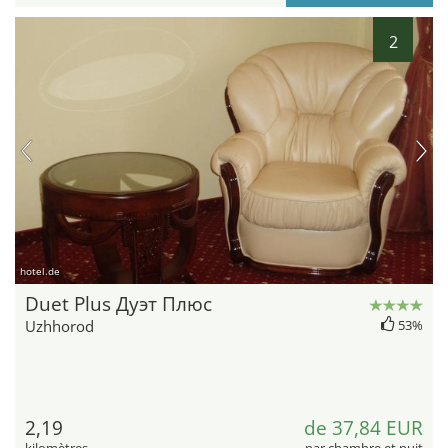
2
hotel.de
Duet Plus Дуэт Плюс
Uzhhorod
53%
2,19
de 37,84 EUR