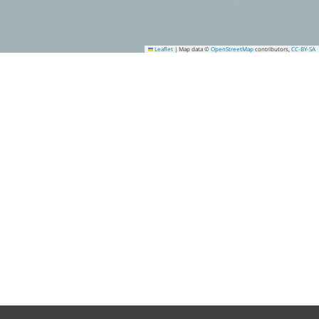
Leaflet
|
Map data ©
OpenStreetMap
contributors,
CC-BY-SA