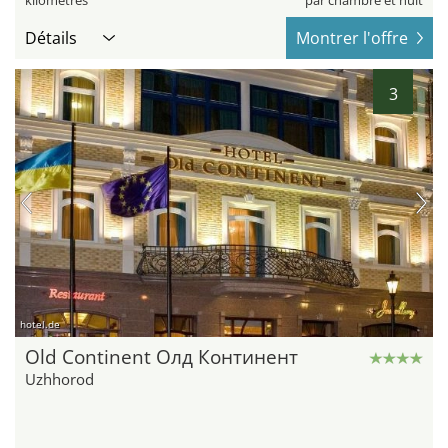
kilomètres
par chambre et nuit
Détails
Montrer l'offre
3
hotel.de
Old Continent Олд Континент
Uzhhorod