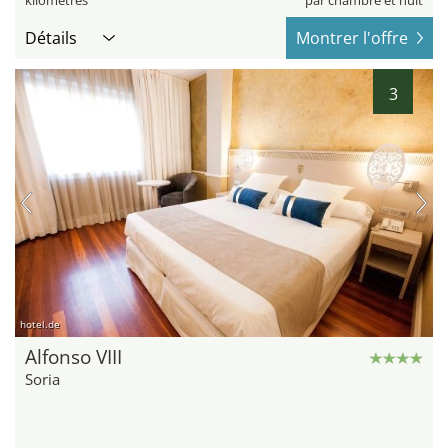
kilomètres
par chambre et nuit
Détails
Montrer l'offre
3
hotel.de
Alfonso VIII
Soria