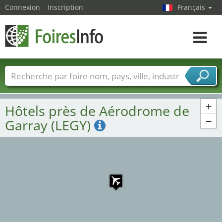
Connexion
Inscription
Français
Toggle
navigat
Foire noms
Pays
Villes
Secteurs de foire
Secteurs du fournisseur de services
+
Hôtels près de Aérodrome de
−
Garray (LEGY)