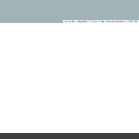
Leaflet
|
Map data ©
OpenStreetMap
contributors,
CC-BY-SA
1
2
3
4