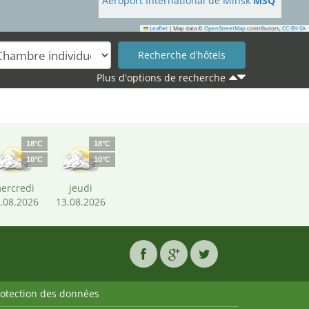
Aéroport International de Minsk
MSQ
Leaflet
|
Map data ©
OpenStreetMap
contributors,
CC-BY-SA
Plus d'options de recherche
18°C
18°C
10°C
10°C
ercredi
jeudi
.08.2026
13.08.2026
rotection des données