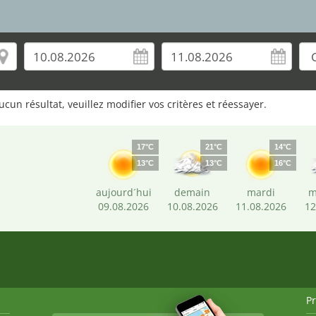
n résultat, veuillez modifier vos critères et réessayer.
17°C
21°C
14°C
13°C
13°C
16°C
aujourd´hui
demain
mardi
m
09.08.2026
10.08.2026
11.08.2026
12
P