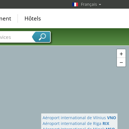
Français
ement
Hôtels
vices
+
−
Aéroport international de Vilnius
VNO
Aéroport international de Riga
RIX