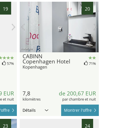
19
20
hotel.de
CABINN
Copenhagen Hotel
57%
71%
Kopenhagen
9 EUR
7,8
de 200,67 EUR
 et nuit
kilomètres
par chambre et nuit
'offre
Détails
Montrer l'offre
23
24