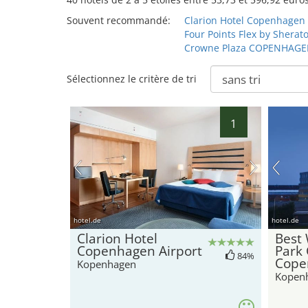
Souvent recommandé:
Clarion Hotel Copenhagen 
Four Points Flex by Shera
Crowne Plaza COPENHAGE
Sélectionnez le critère de tri
1
hotel.de
hotel.de
Clarion Hotel
Best 
Copenhagen Airport
Park 
84%
Cope
Kopenhagen
Kopen