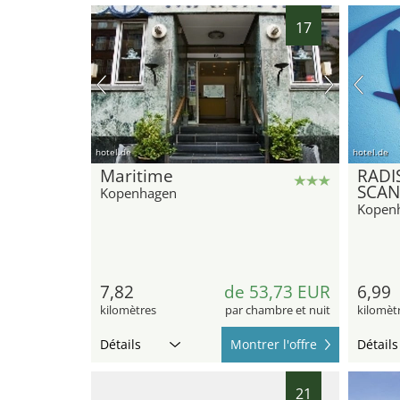
17
hotel.de
hotel.de
Maritime
RADI
SCAN
Kopenhagen
Kopen
7,82
de 53,73 EUR
6,99
kilomètres
par chambre et nuit
kilomèt
Détails
Montrer l'offre
Détails
21