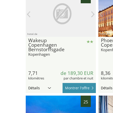
hotel.de
hotel.de
Wakeup
Phoe
Copenhagen
Cope
Bernstorffsgade
Kopen
Kopenhagen
7,71
de 189,30 EUR
8,36
kilomètres
par chambre et nuit
kilomèt
Détails
Montrer l'offre
Détails
25