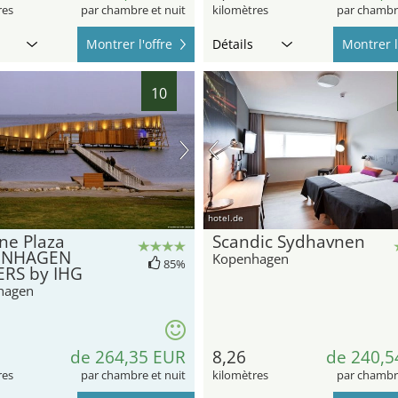
res
par chambre et nuit
kilomètres
par chambre
Montrer l'offre
Détails
Montrer l
10
hotel.de
ne Plaza
Scandic Sydhavnen
ENHAGEN
Kopenhagen
85%
RS by IHG
hagen
de 264,35 EUR
8,26
de 240,5
res
par chambre et nuit
kilomètres
par chambre