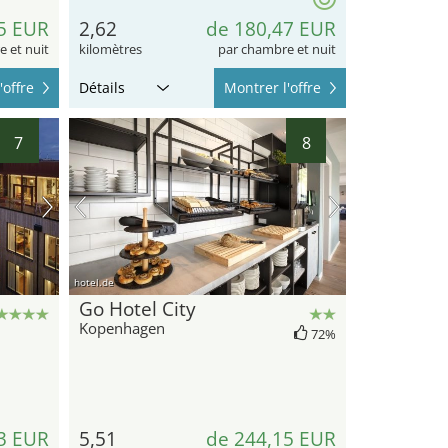
5 EUR
2,62
de 180,47 EUR
 et nuit
kilomètres
par chambre et nuit
'offre
Détails
Montrer l'offre
7
8
hotel.de
Go Hotel City
Kopenhagen
72%
3 EUR
5,51
de 244,15 EUR