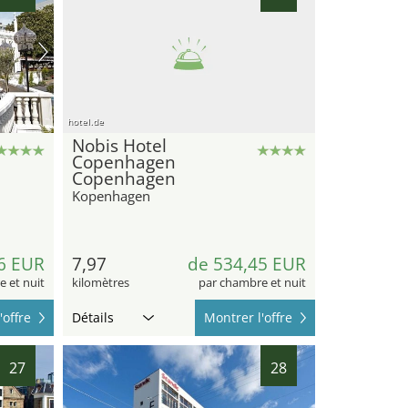
hotel.de
Nobis Hotel
Copenhagen
Copenhagen
Kopenhagen
6 EUR
7,97
de 534,45 EUR
 et nuit
kilomètres
par chambre et nuit
'offre
Détails
Montrer l'offre
27
28