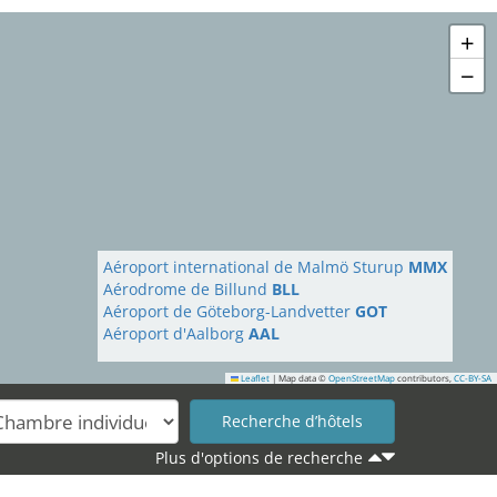
+
−
Aéroport international de Malmö Sturup
MMX
Aérodrome de Billund
BLL
Aéroport de Göteborg-Landvetter
GOT
Aéroport d'Aalborg
AAL
Leaflet
|
Map data ©
OpenStreetMap
contributors,
CC-BY-SA
Plus d'options de recherche