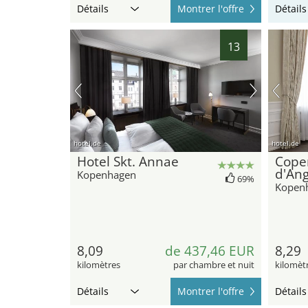
Détails
Montrer l'offre
Détails
13
hotel.de
hotel.de
Hotel Skt. Annae
Cope
d'Ang
Kopenhagen
69%
Kopen
8,09
de 437,46 EUR
8,29
kilomètres
par chambre et nuit
kilomèt
Détails
Montrer l'offre
Détails