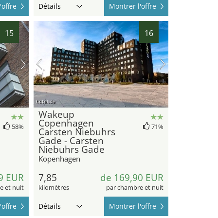
'offre
Détails
Montrer l'offre
15
16
hotel.de
Wakeup
Copenhagen
58%
71%
Carsten Niebuhrs
Gade - Carsten
Niebuhrs Gade
Kopenhagen
9 EUR
7,85
de 169,90 EUR
 et nuit
kilomètres
par chambre et nuit
'offre
Détails
Montrer l'offre