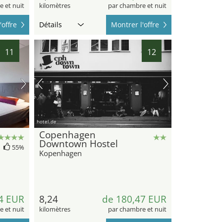
 et nuit
kilomètres
par chambre et nuit
'offre
Détails
Montrer l'offre
11
12
hotel.de
Copenhagen
Downtown Hostel
55%
Kopenhagen
4 EUR
8,24
de 180,47 EUR
 et nuit
kilomètres
par chambre et nuit