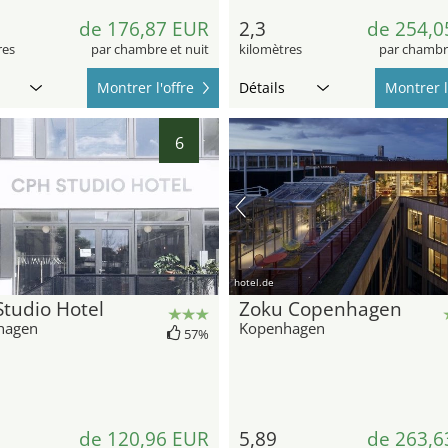
de 176,87 EUR
2,3
de 254,0
res
par chambre et nuit
kilomètres
par chambre
Montrer l'offre
Détails
Montrer l
6
hotel.de
tudio Hotel
Zoku Copenhagen
hagen
Kopenhagen
57%
de 120,96 EUR
5,89
de 263,6