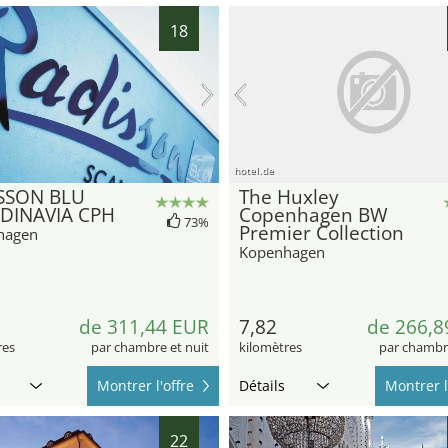
18
hotel.de
SSON BLU
The Huxley
DINAVIA CPH
Copenhagen BW
73%
Premier Collection
hagen
Kopenhagen
de 311,44 EUR
7,82
de 266,8
res
par chambre et nuit
kilomètres
par chambre
Montrer l'offre
Détails
Montrer l
22