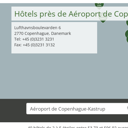
25
Hôtels près de Aéroport de C
36
Lufthavnsboulevarden 6
2770 Copenhague, Danemark
Tel: +45 (0)3231 3231
Fax: +45 (0)3231 3132
40 hôtels de 2 à 5 étoiles entre 53,73 et 596,92 eur