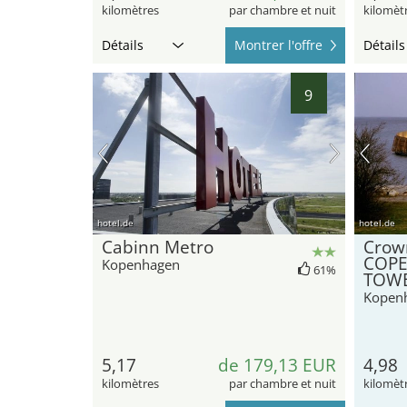
kilomètres
par chambre et nuit
kilomèt
Détails
Montrer l'offre
Détails
9
hotel.de
hotel.de
Cabinn Metro
Crow
COP
Kopenhagen
61%
TOWE
Kopen
5,17
de 179,13 EUR
4,98
kilomètres
par chambre et nuit
kilomèt