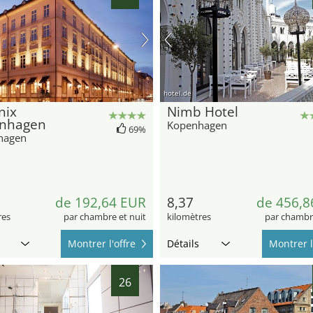
hotel.de
nix
Nimb Hotel
nhagen
Kopenhagen
69%
hagen
de 192,64 EUR
8,37
de 456,8
res
par chambre et nuit
kilomètres
par chambre
Montrer l'offre
Détails
Montrer l
26