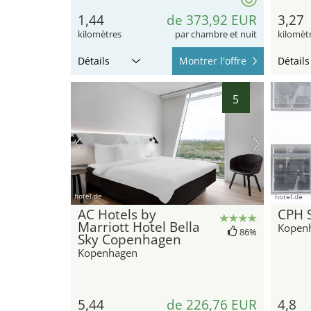
1,44
de 373,92 EUR
3,27
kilomètres
par chambre et nuit
kilomèt
Détails
Montrer l'offre
Détails
5
hotel.de
hotel.de
AC Hotels by
CPH S
Marriott Hotel Bella
Kopen
86%
Sky Copenhagen
Kopenhagen
5,44
de 226,76 EUR
4,8