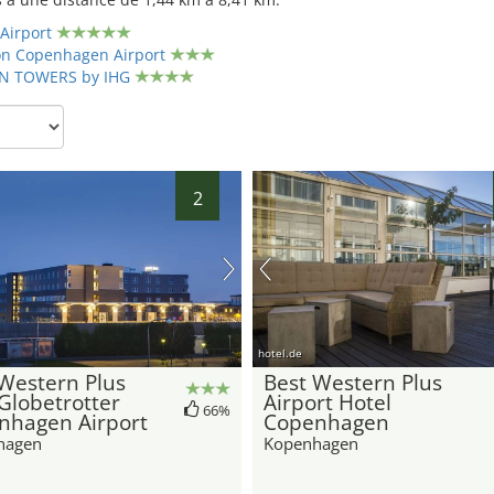
Airport
ton Copenhagen Airport
N TOWERS by IHG
2
hotel.de
Western Plus
Best Western Plus
Globetrotter
Airport Hotel
66%
nhagen Airport
Copenhagen
hagen
Kopenhagen