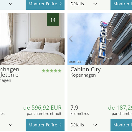
Montrer l'offre
Détails
Montrer l
14
hotel.de
nhagen
Cabinn City
leterre
Kopenhagen
hagen
de 596,92 EUR
7,9
de 187,2
res
par chambre et nuit
kilomètres
par chambre
Montrer l'offre
Détails
Montrer l