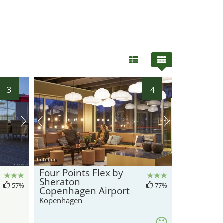
3
4
hotel.de
Four Points Flex by
Sheraton
57%
77%
Copenhagen Airport
Kopenhagen