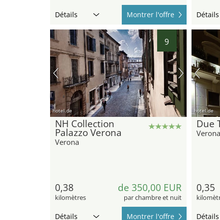
Détails
Montrer l'offre
Détails
9
hotel.de
hotel.de
NH Collection
Due T
Palazzo Verona
Veron
Verona
0,38
de 350,00 EUR
0,35
kilomètres
par chambre et nuit
kilomèt
Détails
Montrer l'offre
Détails