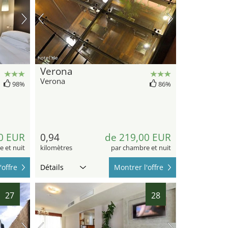
hotel.de
Verona
Verona
98%
86%
0 EUR
0,94
de 219,00 EUR
 et nuit
kilomètres
par chambre et nuit
'offre
Détails
Montrer l'offre
27
28