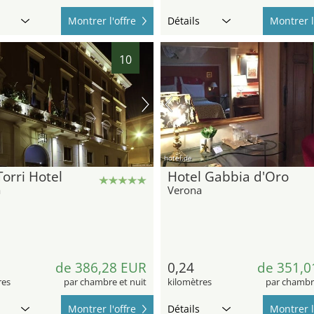
Montrer l'offre
Détails
Montrer l
10
hotel.de
orri Hotel
Hotel Gabbia d'Oro
a
Verona
de 386,28 EUR
0,24
de 351,0
res
par chambre et nuit
kilomètres
par chambre
Montrer l'offre
Détails
Montrer l