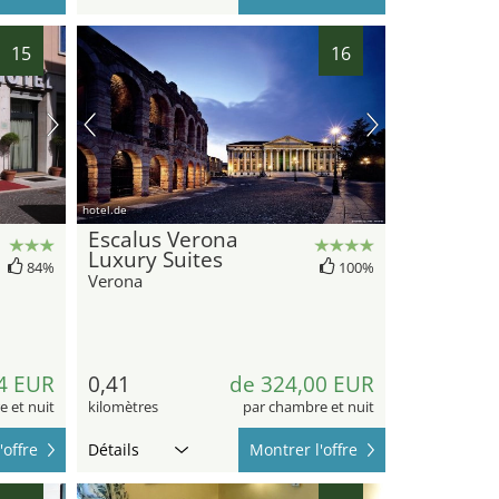
15
16
hotel.de
Escalus Verona
Luxury Suites
84%
100%
Verona
4 EUR
0,41
de 324,00 EUR
 et nuit
kilomètres
par chambre et nuit
'offre
Détails
Montrer l'offre