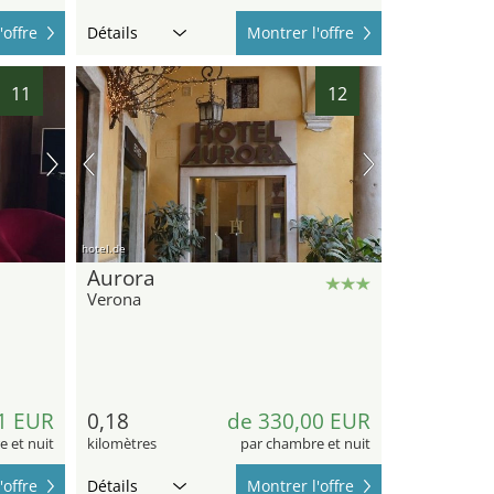
'offre
Détails
Montrer l'offre
11
12
hotel.de
Aurora
Verona
1 EUR
0,18
de 330,00 EUR
 et nuit
kilomètres
par chambre et nuit
'offre
Détails
Montrer l'offre