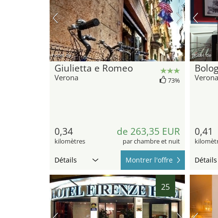
hotel.de
hotel.de
Giulietta e Romeo
Bolo
Verona
Veron
73%
0,34
de 263,35 EUR
0,41
kilomètres
par chambre et nuit
kilomèt
Détails
Montrer l'offre
Détails
25