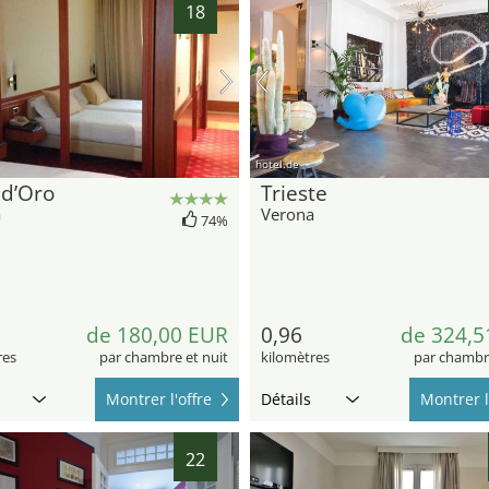
18
hotel.de
 d’Oro
Trieste
a
Verona
74%
de 180,00 EUR
0,96
de 324,5
res
par chambre et nuit
kilomètres
par chambre
Montrer l'offre
Détails
Montrer l
22