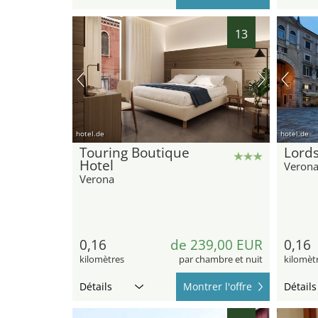
13
hotel.de
hotel.de
Touring Boutique
Lords
Hotel
Veron
Verona
0,16
de 239,00 EUR
0,16
kilomètres
par chambre et nuit
kilomèt
Détails
Montrer l'offre
Détails