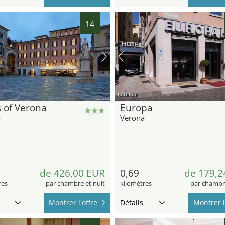
14
hotel.de
 of Verona
Europa
a
Verona
de 426,00 EUR
0,69
de 179,2
res
par chambre et nuit
kilomètres
par chambre
Montrer l'offre
Détails
Montrer l