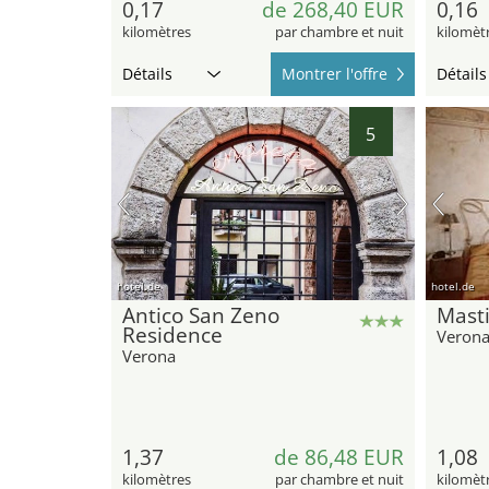
0,17
de 268,40 EUR
0,16
kilomètres
par chambre et nuit
kilomèt
Détails
Montrer l'offre
Détails
5
hotel.de
hotel.de
Antico San Zeno
Mast
Residence
Veron
Verona
1,37
de 86,48 EUR
1,08
kilomètres
par chambre et nuit
kilomèt