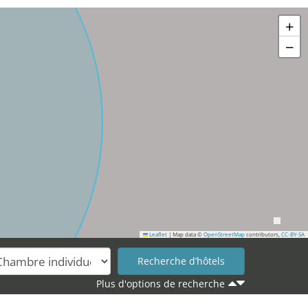
+
−
Leaflet
|
Map data ©
OpenStreetMap
contributors,
CC-BY-SA
Plus d'options de recherche