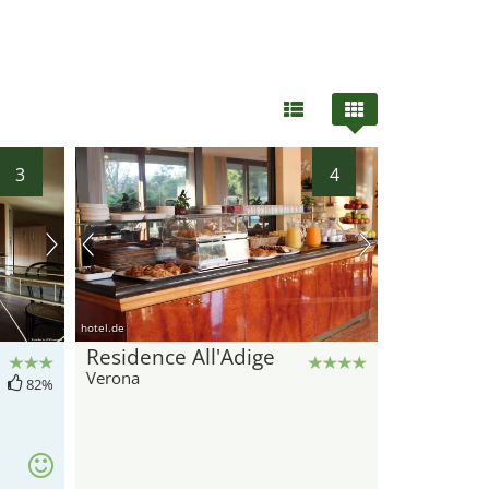
3
4
hotel.de
Residence All'Adige
Verona
82%