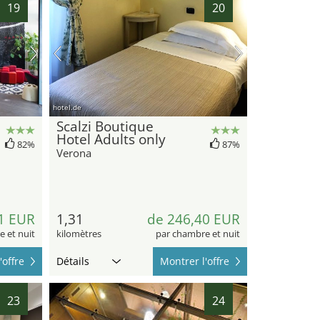
19
20
hotel.de
Scalzi Boutique
Hotel Adults only
82%
87%
Verona
1 EUR
1,31
de 246,40 EUR
 et nuit
kilomètres
par chambre et nuit
'offre
Détails
Montrer l'offre
23
24