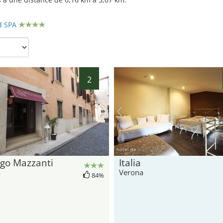
d SPA
2
hotel.de
go Mazzanti
Italia
a
Verona
84%