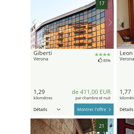
17
hotel.de
hotel.de
Giberti
Leon
Verona
Veron
85%
1,29
de 411,00 EUR
1,77
kilomètres
par chambre et nuit
kilomèt
Détails
Montrer l'offre
Détails
21