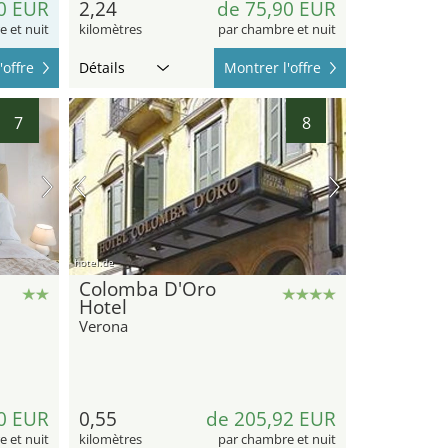
0 EUR
2,24
de 75,90 EUR
 et nuit
kilomètres
par chambre et nuit
'offre
Détails
Montrer l'offre
7
8
hotel.de
Colomba D'Oro
Hotel
Verona
0 EUR
0,55
de 205,92 EUR
 et nuit
kilomètres
par chambre et nuit