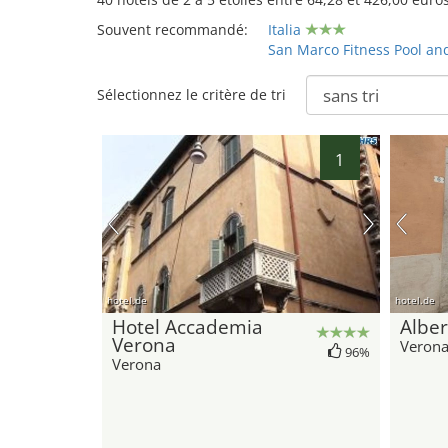
Souvent recommandé:
Italia
San Marco Fitness Pool an
Sélectionnez le critère de tri
1
hotel.de
hotel.de
Hotel Accademia
Alber
Verona
Veron
96%
Verona