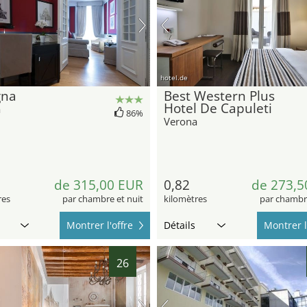
hotel.de
gna
Best Western Plus
Hotel De Capuleti
a
86%
Verona
de 315,00 EUR
0,82
de 273,5
res
par chambre et nuit
kilomètres
par chambre
Montrer l'offre
Détails
Montrer l
26