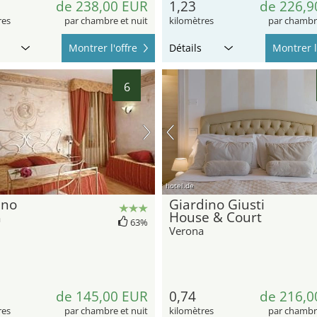
de 238,00 EUR
1,23
de 226,9
res
par chambre et nuit
kilomètres
par chambre
Montrer l'offre
Détails
Montrer l
6
hotel.de
ino
Giardino Giusti
House & Court
a
63%
Verona
de 145,00 EUR
0,74
de 216,0
res
par chambre et nuit
kilomètres
par chambre