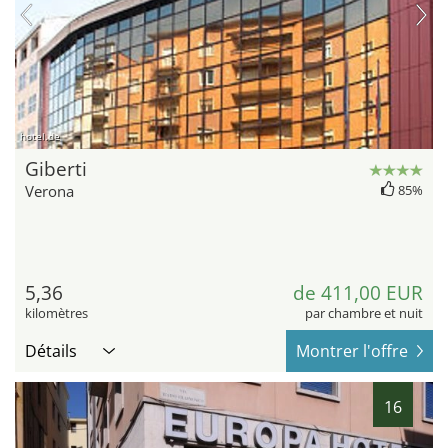
hotel.de
Giberti
Verona
85%
5,36
de 411,00 EUR
kilomètres
par chambre et nuit
Détails
Montrer l'offre
16