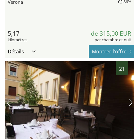
Verona
86%
5,17
de 315,00 EUR
kilomètres
par chambre et nuit
Détails
Montrer l'offre
21