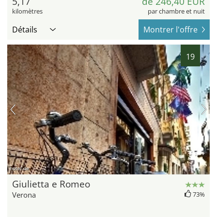
5,17
de 246,40 EUR
kilomètres
par chambre et nuit
Détails
Montrer l'offre
19
hotel.de
Giulietta e Romeo
Verona
73%