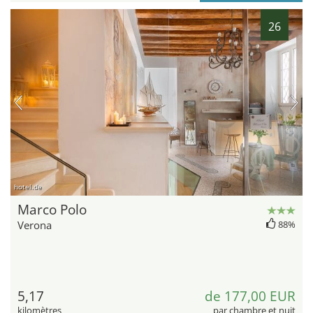
26
hotel.de
Marco Polo
Verona
88%
5,17
de 177,00 EUR
kilomètres
par chambre et nuit