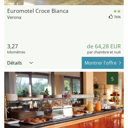
hotel.de
Euromotel Croce Bianca
Verona
76%
3,27
de 64,28 EUR
kilomètres
par chambre et nuit
Détails
Montrer l'offre
5