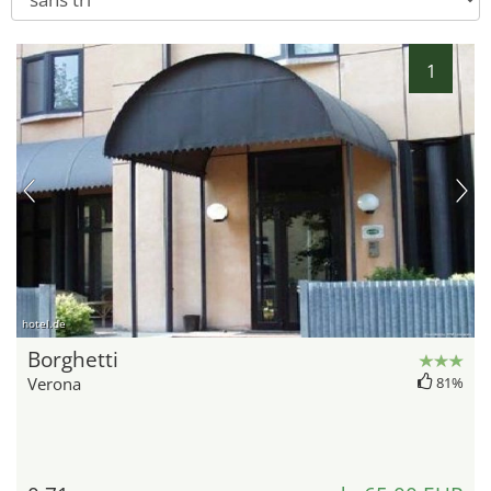
1
hotel.de
Borghetti
Verona
81%