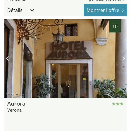
Détails
Montrer l'offre
10
hotel.de
Aurora
Verona