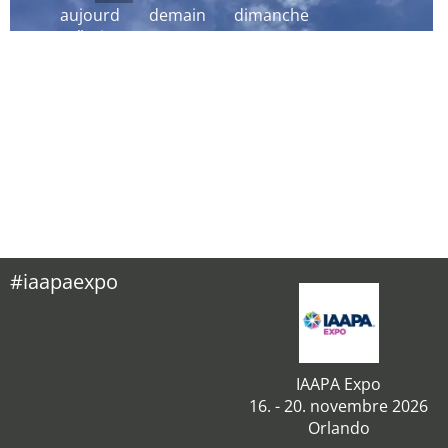
aujourd
demain
dimanche
´hui
#iaapaexpo
IAAPA Expo
16. - 20. novembre 2026
Orlando