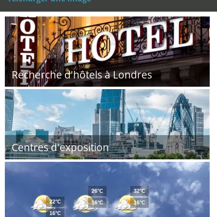
Recherche d'hôtels à Londres
Centres d'exposition
26°C
32°C
22°C
16°C
16°C
16°C