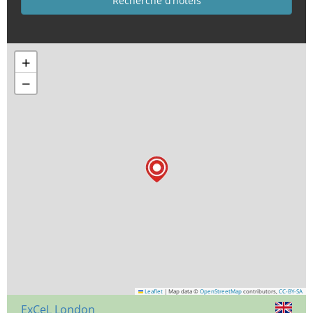
+
−
Leaflet
|
Map data ©
OpenStreetMap
contributors,
CC-BY-SA
ExCeL London