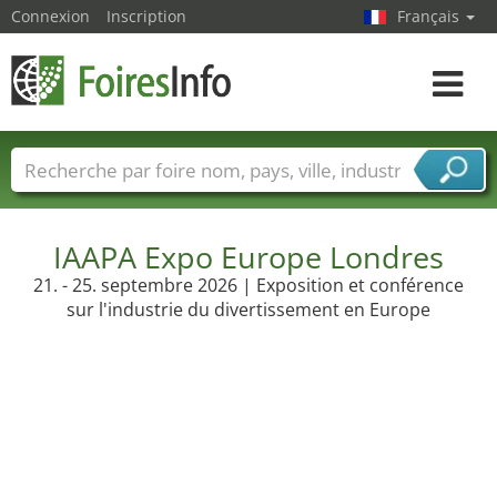
Connexion
Inscription
Français
Toggle
navigat
Foire noms
Pays
Villes
Secteurs de foire
Secteurs du fournisseur de services
IAAPA Expo Europe Londres
21. - 25. septembre 2026 | Exposition et conférence
sur l'industrie du divertissement en Europe