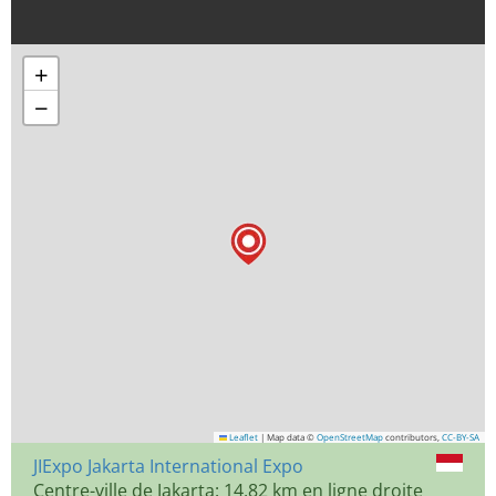
+
−
Leaflet
|
Map data ©
OpenStreetMap
contributors,
CC-BY-SA
JIExpo Jakarta International Expo
Centre-ville de Jakarta: 14,82 km en ligne droite