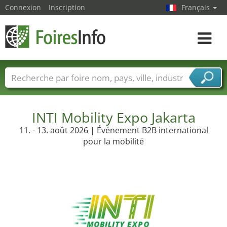
Connexion
Inscription
Français
Toggle
navigat
Foire noms
Pays
Villes
Secteurs de foire
Secteurs du fournisseur de services
INTI Mobility Expo Jakarta
11. - 13. août 2026 | Événement B2B international
pour la mobilité