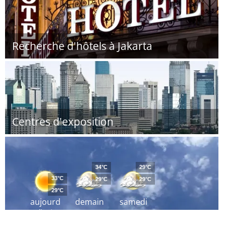
Recherche d'hôtels à Jakarta
Centres d'exposition
34°C
29°C
33°C
29°C
29°C
29°C
aujourd
demain
samedi
´hui