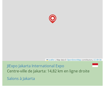
Leaflet
|
Map data ©
OpenStreetMap
contributors,
CC-BY-SA
JIExpo Jakarta International Expo
Centre-ville de Jakarta: 14,82 km en ligne droite
Salons à Jakarta