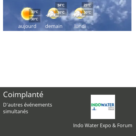
34°C
29°C
33°C
30°C
30°C
30°C
aujourd
demain
lundi
´hui
Coimplanté
D'autres événements
simultanés
Indo Water Expo & Forum