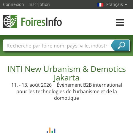
Connexion
Inscription
Français
Toggle
navigat
Foire noms
Pays
Villes
Secteurs de foire
Secteurs du fournisseur de services
INTI New Urbanism & Demotics
Jakarta
11. - 13. août 2026 | Événement B2B international
pour les technologies de l'urbanisme et de la
domotique