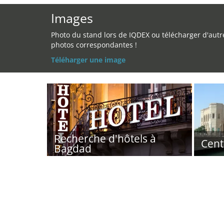
Images
Photo du stand lors de IQDEX ou télécharger d'autr
photos correspondantes !
Téléharger une image
Recherche d'hôtels à
Cent
Bagdad