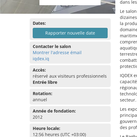
dans les
Le salon
dizaines
Dates:
la prod
domaines
Rapporter nouvelle date
maritime
comprend
Contacter le salon
aquatiq
Montrer l'adresse émail
terrestr
iqdex.iq
combatta
protecti
Accès:
IQDEX en
réservé aux visiteurs professionnels
capacité
Entrée libre
régionau
Rotation:
technol
annuel
secteur.
Les expo
Année de fondation:
princip
2012
gouverne
des prof
Heure locale:
12:56 heures (UTC +03:00)
Le Baghd