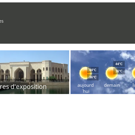
es
44°C
44°C
36°C
36°C
aujourd
demain
l
res d'exposition
´hui