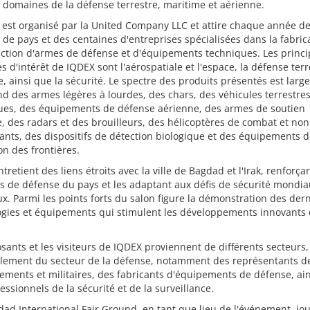
 domaines de la défense terrestre, maritime et aérienne.
 est organisé par la United Company LLC et attire chaque année d
 de pays et des centaines d'entreprises spécialisées dans la fabric
uction d'armes de défense et d'équipements techniques. Les princ
 d'intérêt de IQDEX sont l'aérospatiale et l'espace, la défense terr
, ainsi que la sécurité. Le spectre des produits présentés est large
 des armes légères à lourdes, des chars, des véhicules terrestres
ues, des équipements de défense aérienne, des armes de soutien
e, des radars et des brouilleurs, des hélicoptères de combat et non
nts, des dispositifs de détection biologique et des équipements 
on des frontières.
tretient des liens étroits avec la ville de Bagdad et l'Irak, renforçan
s de défense du pays et les adaptant aux défis de sécurité mondia
x. Parmi les points forts du salon figure la démonstration des der
ogies et équipements qui stimulent les développements innovants
sants et les visiteurs de IQDEX proviennent de différents secteurs,
alement du secteur de la défense, notamment des représentants d
ments et militaires, des fabricants d'équipements de défense, ai
essionnels de la sécurité et de la surveillance.
ad International Fair Ground, en tant que lieu de l'événement, jo