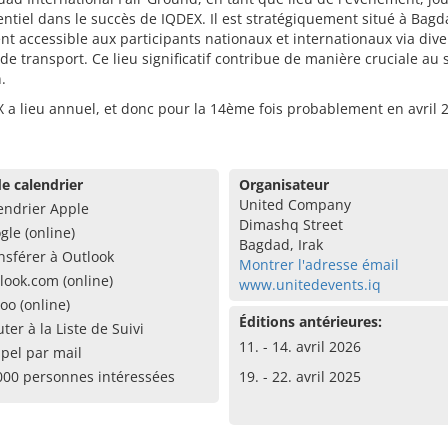
entiel dans le succès de IQDEX. Il est stratégiquement situé à Bagd
nt accessible aux participants nationaux et internationaux via dive
e transport. Ce lieu significatif contribue de manière cruciale au 
.
 a lieu annuel, et donc pour la 14ème fois probablement en avril 
e calendrier
Organisateur
United Company
endrier Apple
Dimashq Street
gle (online)
Bagdad, Irak
nsférer à Outlook
Montrer l'adresse émail
look.com (online)
www.unitedevents.iq
oo (online)
Éditions antérieures:
uter à la Liste de Suivi
11. - 14. avril 2026
pel par mail
000 personnes intéressées
19. - 22. avril 2025