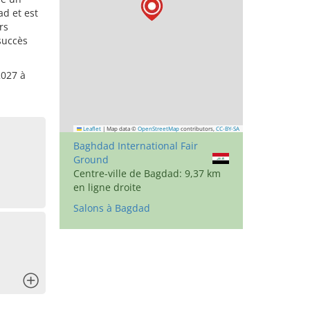
ad et est
rs
succès
2027 à
Leaflet
|
Map data ©
OpenStreetMap
contributors,
CC-BY-SA
Baghdad International Fair
Ground
Centre-ville de Bagdad: 9,37 km
en ligne droite
Salons à Bagdad
x