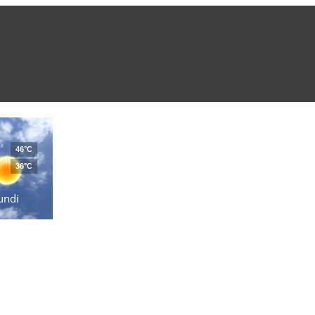
46°C
36°C
undi