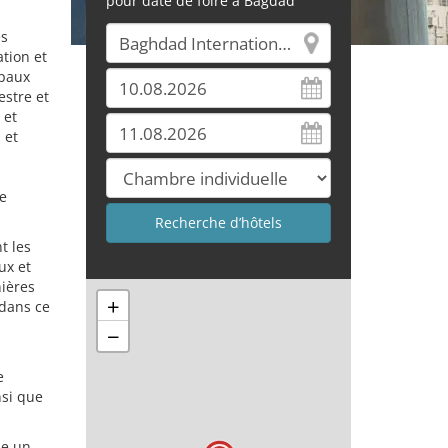
pour date de foire à Bagdad
es
ation et
ipaux
estre et
 et
 et
de
t les
ux et
nières
+
 dans ce
−
e
nsi que
ue un