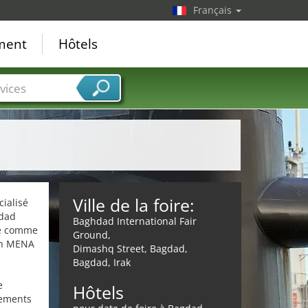
Français
ement
Hôtels
vices
Ville de la foire:
cialisé
hdad
Baghdad International Fair
rée comme
Ground,
on MENA
Dimashq Street, Bagdad,
Bagdad, Irak
e
Hôtels
pements