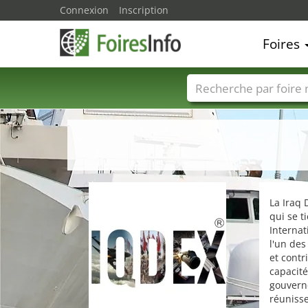
Connexion
Inscription
Foires
Foire noms
Pays
La Iraq 
qui se t
Internat
l'un de
et cont
capacité
gouverne
réunisse