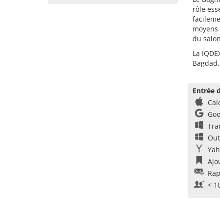
rôle ess
facileme
moyens d
du salon
La IQDEX
Bagdad.
Entrée d
Cal
Goo
Tra
Out
Yah
Ajo
Rap
< 1