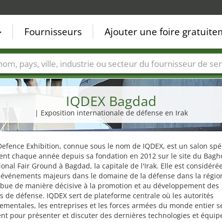
Fournisseurs
Ajouter une foire gratuit
Villes
Secteurs de foire
Secteurs du fournisseur de ser
IQDEX Bagdad
| Exposition internationale de défense en Irak
Defence Exhibition, connue sous le nom de IQDEX, est un salon spé
ient chaque année depuis sa fondation en 2012 sur le site du Bag
ional Fair Ground à Bagdad, la capitale de l'Irak. Elle est considé
s événements majeurs dans le domaine de la défense dans la régi
ribue de manière décisive à la promotion et au développement des
s de défense. IQDEX sert de plateforme centrale où les autorités
mentales, les entreprises et les forces armées du monde entier s
nt pour présenter et discuter des dernières technologies et équi