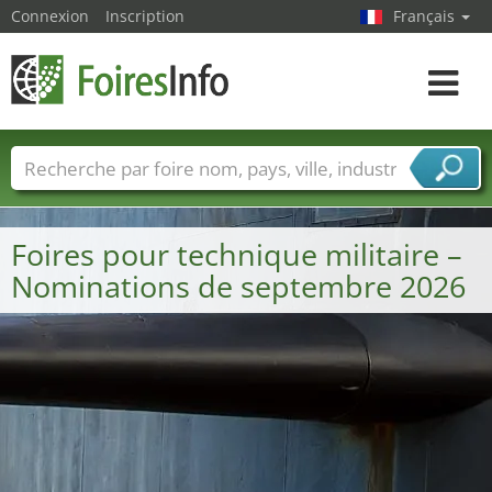
Connexion
Inscription
Français
Toggle
navigat
Foire noms
Pays
Villes
Secteurs de foire
Secteurs du fournisseur de services
Foires pour technique militaire –
Nominations de septembre 2026