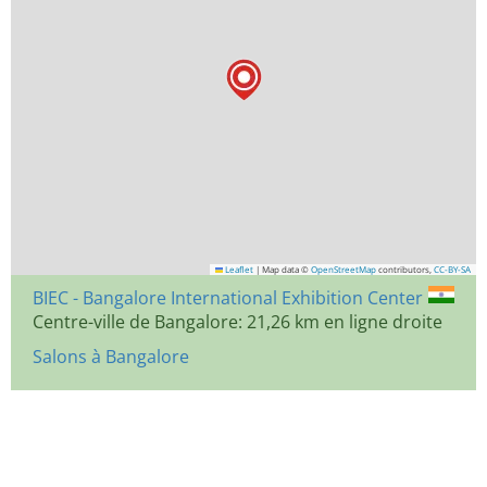
Leaflet
|
Map data ©
OpenStreetMap
contributors,
CC-BY-SA
BIEC - Bangalore International Exhibition Center
Centre-ville de Bangalore: 21,26 km en ligne droite
Salons à Bangalore