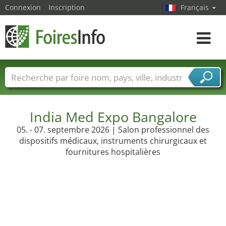
Connexion
Inscription
Français
Toggle
navigat
Foire noms
Pays
Villes
Secteurs de foire
Secteurs du fournisseur de services
India Med Expo Bangalore
05. - 07. septembre 2026 | Salon professionnel des
dispositifs médicaux, instruments chirurgicaux et
fournitures hospitalières