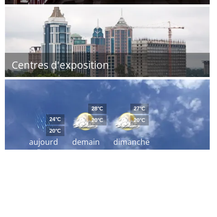
Centres d'exposition
28°C
27°C
24°C
20°C
20°C
20°C
aujourd
demain
dimanche
´hui