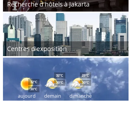
Recherche d'hôtels à Jakarta
Centres d'exposition
32°C
29°C
32°C
30°C
30°C
30°C
aujourd
demain
dimanche
´hui