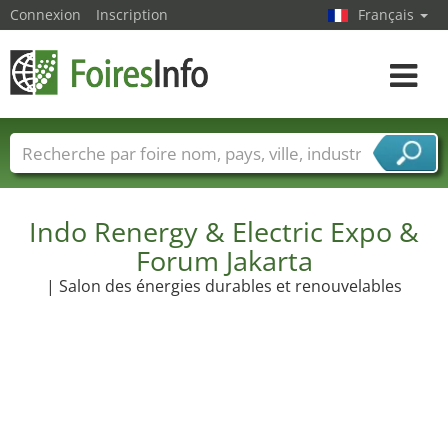
Connexion
Inscription
Français
Toggle
navigat
Foire noms
Pays
Villes
Secteurs de foire
Secteurs du fournisseur de services
Indo Renergy & Electric Expo &
Forum Jakarta
| Salon des énergies durables et renouvelables