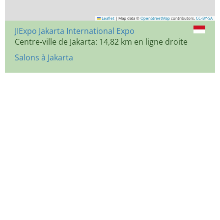
Leaflet
|
Map data ©
OpenStreetMap
contributors,
CC-BY-SA
JIExpo Jakarta International Expo
Centre-ville de Jakarta: 14,82 km en ligne droite
Salons à Jakarta