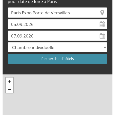
pour date de foire à Paris
+
−