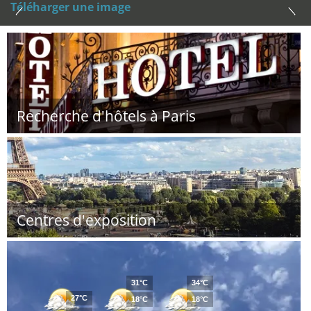
Téléharger une image
Recherche d'hôtels à Paris
Centres d'exposition
31°C
34°C
27°C
18°C
18°C