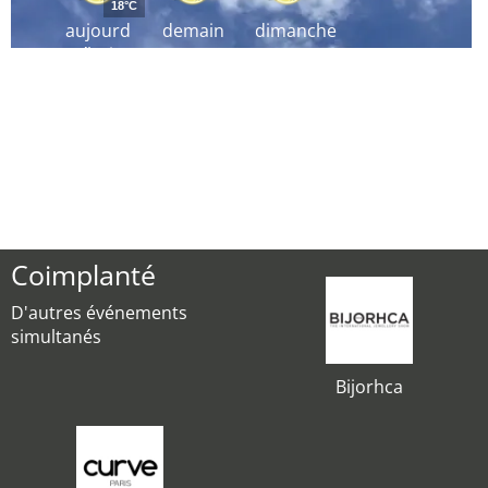
18°C
aujourd
demain
dimanche
´hui
Coimplanté
D'autres événements
simultanés
Bijorhca