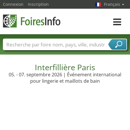
Connexion
Inscription
Français
Toggle
navigat
Foire noms
Pays
Villes
Secteurs de foire
Secteurs du fournisseur de services
Interfillière Paris
05. - 07. septembre 2026 | Événement international
pour lingerie et maillots de bain