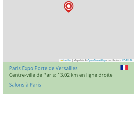
Leaflet
|
Map data ©
OpenStreetMap
contributors,
CC-BY-SA
Paris Expo Porte de Versailles
Centre-ville de Paris: 13,02 km en ligne droite
Salons à Paris