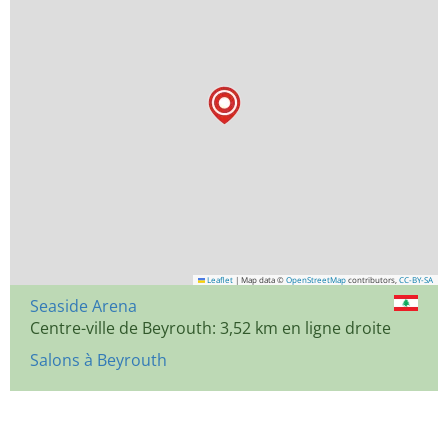
Leaflet
|
Map data ©
OpenStreetMap
contributors,
CC-BY-SA
Seaside Arena
Centre-ville de Beyrouth: 3,52 km en ligne droite
Salons à Beyrouth