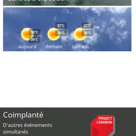
27°C
27°C
33°C
26°C
26°C
26°C
aujourd
demain
samedi
´hui
Coimplanté
D'autres événements
simultanés