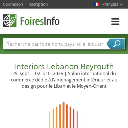
Connexion
Inscription
Français
Toggle
navigat
Foire noms
Pays
Villes
Secteurs de foire
Secteurs du fournisseur de services
Interiors Lebanon Beyrouth
29. sept.. - 02. oct.. 2026 | Salon international du
commerce dédié à l’aménagement intérieur et au
design pour le Liban et le Moyen-Orient