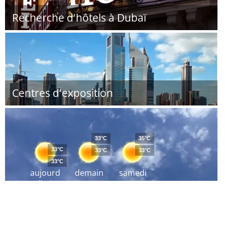
Recherche d'hôtels à Dubaï
Centres d'exposition
33°C
35°C
33°C
33°C
33°C
33°C
aujourd
demain
samedi
´hui