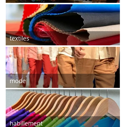
textiles
mode
habillement