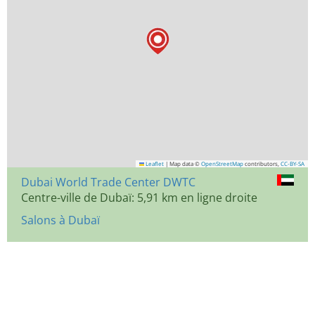
Leaflet
|
Map data ©
OpenStreetMap
contributors,
CC-BY-SA
Dubai World Trade Center DWTC
Centre-ville de Dubaï: 5,91 km en ligne droite
Salons à Dubaï