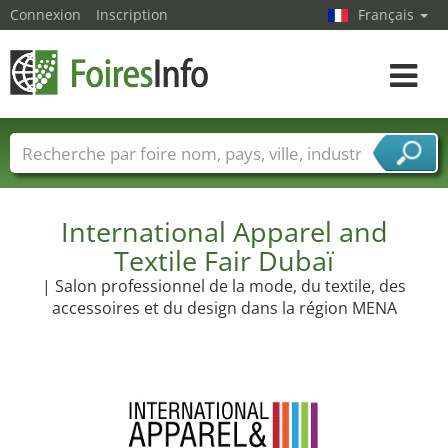
Connexion
Inscription
Français
Toggle
navigat
Foire noms
Pays
Villes
Secteurs de foire
Secteurs du fournisseur de services
International Apparel and
Textile Fair Dubaï
| Salon professionnel de la mode, du textile, des
accessoires et du design dans la région MENA