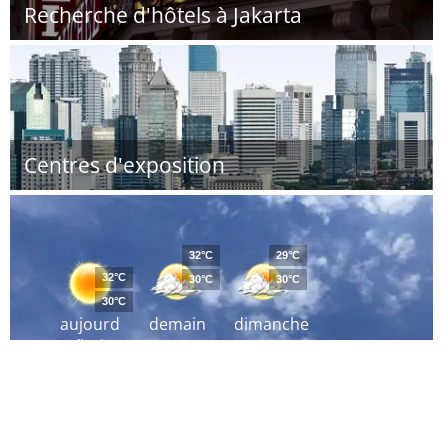
Recherche d'hôtels à Jakarta
Centres d'exposition
32°C
29°C
32°C
30°C
30°C
30°C
aujourd
demain
dimanche
´hui