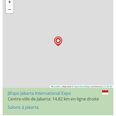
+
−
Leaflet
|
Map data ©
OpenStreetMap
contributors,
CC-BY-SA
JIExpo Jakarta International Expo
Centre-ville de Jakarta: 14,82 km en ligne droite
Salons à Jakarta