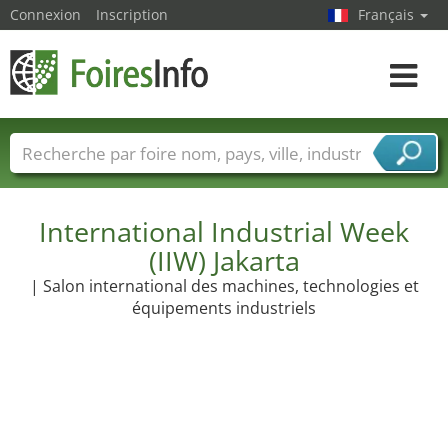
Connexion
Inscription
Français
Toggle
navigat
Foire noms
Pays
Villes
Secteurs de foire
Secteurs du fournisseur de services
International Industrial Week
(IIW) Jakarta
| Salon international des machines, technologies et
équipements industriels