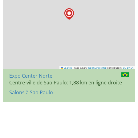
Leaflet
|
Map data ©
OpenStreetMap
contributors,
CC-BY-SA
Expo Center Norte
Centre-ville de Sao Paulo: 1,88 km en ligne droite
Salons à Sao Paulo