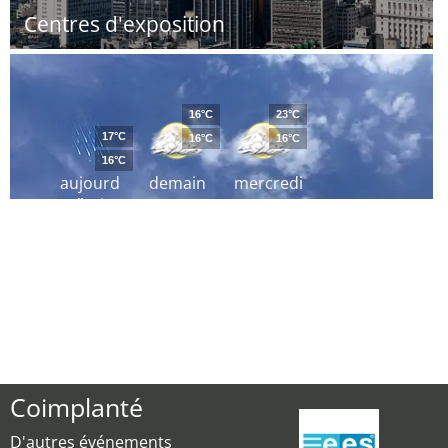
Centres d'exposition
16°C
23°C
17°C
16°C
16°C
16°C
aujourd
demain
mercredi
´hui
Coimplanté
D'autres événements