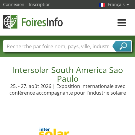
Connexion
Inscription
Français
Toggle
navigat
Foire noms
Pays
Villes
Secteurs de foire
Secteurs du fournisseur de services
Intersolar South America Sao
Paulo
25. - 27. août 2026 | Exposition internationale avec
conférence accompagnante pour l'industrie solaire