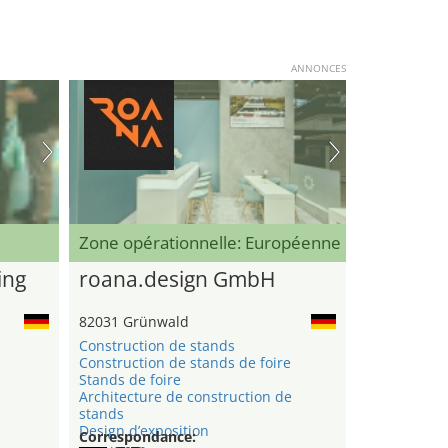
ANNONCES
Zone opérationnelle: Européenne
ing
roana.design GmbH
82031 Grünwald
Construction de stands
Construction de stands de foire
Stands de foire
Architecture de construction de
stands
Design d’exposition
Correspondance: