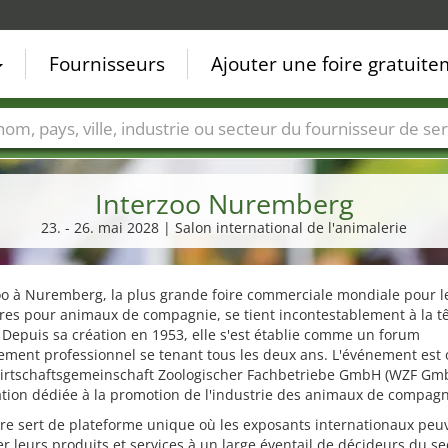
Fournisseurs
Ajouter une foire gratuit
Villes
Secteurs de foire
Secteurs du fournisseur de ser
Interzoo Nuremberg
23. - 26. mai 2028 | Salon international de l'animalerie
oo à Nuremberg, la plus grande foire commerciale mondiale pour l
res pour animaux de compagnie, se tient incontestablement à la t
 Depuis sa création en 1953, elle s'est établie comme un forum
ement professionnel se tenant tous les deux ans. L'événement est 
Wirtschaftsgemeinschaft Zoologischer Fachbetriebe GmbH (WZF Gm
tion dédiée à la promotion de l'industrie des animaux de compagn
ire sert de plateforme unique où les exposants internationaux peu
r leurs produits et services à un large éventail de décideurs du se