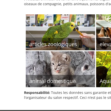
oiseaux de compagnie, petits animaux, poissons d'aq
articles zoologiques
elev
animal domestique
Aqua
Responsabilité:
Toutes les données sans garantie et 
l’organisateur du salon respectif. Ceci n’est pas le sit