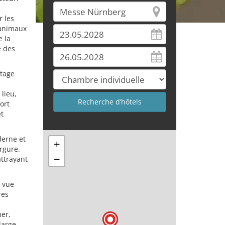
r les
 animaux
e la
é des
stage
lieu,
ort
et
derne et
+
rgure.
−
attrayant
e vue
res
mer,
large