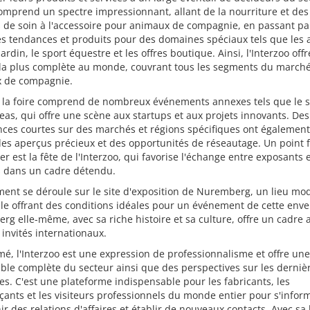
comprend un spectre impressionnant, allant de la nourriture et des
 de soin à l'accessoire pour animaux de compagnie, en passant pa
es tendances et produits pour des domaines spéciaux tels que les
jardin, le sport équestre et les offres boutique. Ainsi, l'Interzoo offr
a plus complète au monde, couvrant tous les segments du march
 de compagnie.
, la foire comprend de nombreux événements annexes tels que le 
eas, qui offre une scène aux startups et aux projets innovants. Des
ces courtes sur des marchés et régions spécifiques ont également 
des aperçus précieux et des opportunités de réseautage. Un point f
ier est la fête de l'Interzoo, qui favorise l'échange entre exposants 
s dans un cadre détendu.
ent se déroule sur le site d'exposition de Nuremberg, un lieu mo
le offrant des conditions idéales pour un événement de cette enve
g elle-même, avec sa riche histoire et sa culture, offre un cadre 
 invités internationaux.
é, l'Interzoo est une expression de professionnalisme et offre un
le complète du secteur ainsi que des perspectives sur les derniè
s. C'est une plateforme indispensable pour les fabricants, les
nts et les visiteurs professionnels du monde entier pour s'infor
ir des relations d'affaires et établir de nouveaux contacts. Avec sa 