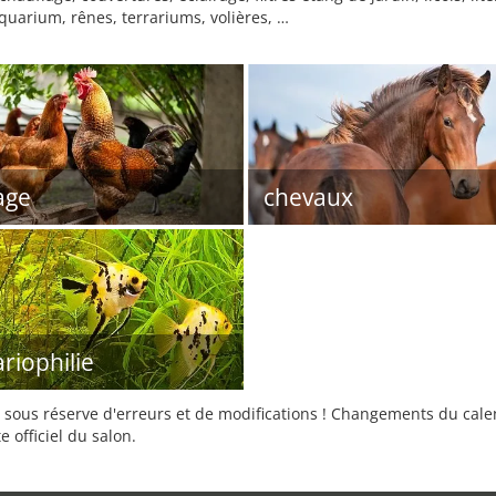
uarium, rênes, terrariums, volières, …
age
chevaux
riophilie
sous réserve d'erreurs et de modifications ! Changements du calend
e officiel du salon.