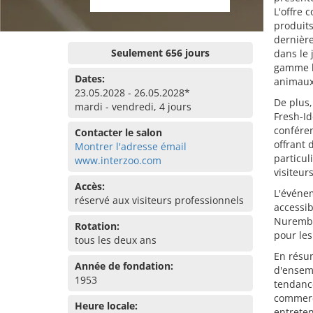
L'offre 
produits
dernièr
Seulement 656 jours
dans le 
gamme l
Dates:
animaux
23.05.2028 - 26.05.2028*
De plus
mardi - vendredi, 4 jours
Fresh-Id
conféren
Contacter le salon
offrant 
Montrer l'adresse émail
particul
www.interzoo.com
visiteur
Accès:
L'événem
réservé aux visiteurs professionnels
accessib
Nurember
Rotation:
pour les
tous les deux ans
En résum
Année de fondation:
d'ensemb
1953
tendance
commerça
Heure locale:
entreten