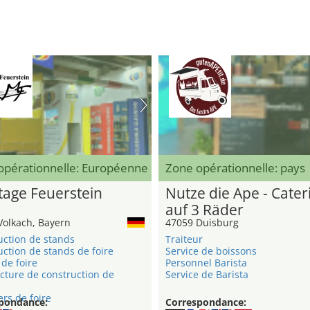
opérationnelle: Européenne
Zone opérationnelle: pays
age Feuerstein
Nutze die Ape - Cater
auf 3 Räder
Volkach, Bayern
47059 Duisburg
uction de stands
Traiteur
ction de stands de foire
Service de boissons
de foire
Personnel Barista
cture de construction de
Service de Barista
rs de foire
pondance:
Correspondance: