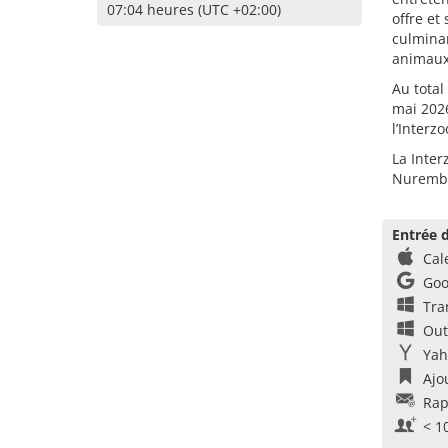
07:04 heures (UTC +02:00)
offre et
culminan
animaux
Au total
mai 2026
l’Interz
La Inter
Nuremb
Entrée d
Cal
Goo
Tra
Out
Yah
Ajo
Rap
< 1