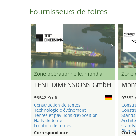
Fournisseurs de foires
Zone opérationnelle: mondial
Zone 
TENT DIMENSIONS GmbH
Mont
56642 Kruft
97332 
Construction de tentes
Constr
Technologie d’événement
Constru
Tentes et pavillons d’exposition
Stands 
Halls de tente
Archite
Location de tentes
stands
Planche
Correspondance:
Corres