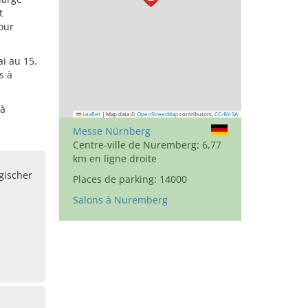
t
our
ai au 15.
s à
 à
Leaflet
|
Map data ©
OpenStreetMap
contributors,
CC-BY-SA
Messe Nürnberg
Centre-ville de Nuremberg: 6,77
km en ligne droite
gischer
Places de parking: 14000
Salons à Nuremberg