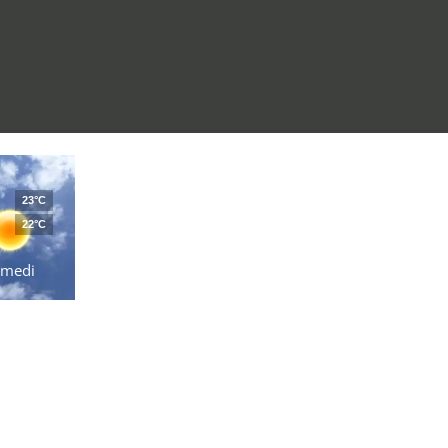
23°C
22°C
amedi