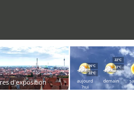
22°C
26°C
22°C
22°C
aujourd
demain
s
res d'exposition
´hui