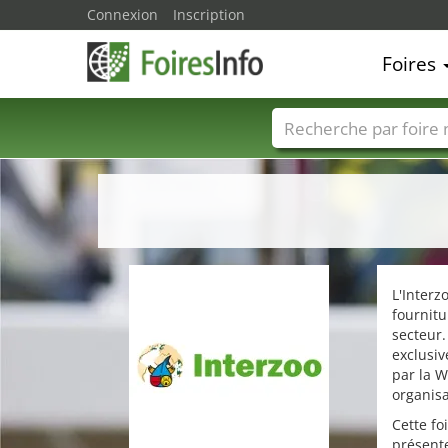
Connexion
Inscription
Foires
Foire noms
Pays
L'Interz
fournitu
secteur.
exclusiv
par la 
organisa
Cette fo
présente