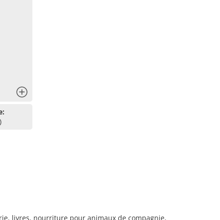
x
e:
)
terie, livres, nourriture pour animaux de compagnie,