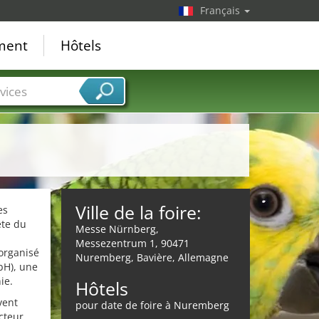
Français
ement
Hôtels
vices
Ville de la foire:
es
ête du
Messe Nürnberg,
Messezentrum 1, 90471
organisé
Nuremberg, Bavière, Allemagne
bH), une
ie.
Hôtels
vent
pour date de foire à Nuremberg
cteur.