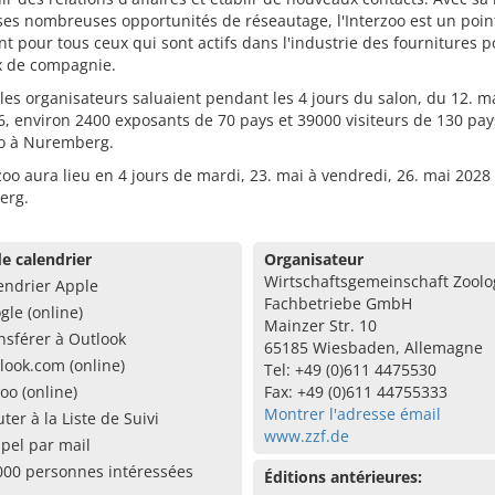
 ses nombreuses opportunités de réseautage, l'Interzoo est un poin
t pour tous ceux qui sont actifs dans l'industrie des fournitures p
 de compagnie.
 les organisateurs saluaient pendant les 4 jours du salon, du 12. m
, environ 2400 exposants de 70 pays et 39000 visiteurs de 130 pay
oo à Nuremberg.
zoo aura lieu en 4 jours de mardi, 23. mai à vendredi, 26. mai 2028
erg.
e calendrier
Organisateur
Wirtschaftsgemeinschaft Zoolo
endrier Apple
Fachbetriebe GmbH
gle (online)
Mainzer Str. 10
nsférer à Outlook
65185 Wiesbaden, Allemagne
look.com (online)
Tel: +49 (0)611 4475530
oo (online)
Fax: +49 (0)611 44755333
Montrer l'adresse émail
uter à la Liste de Suivi
www.zzf.de
pel par mail
000 personnes intéressées
Éditions antérieures: