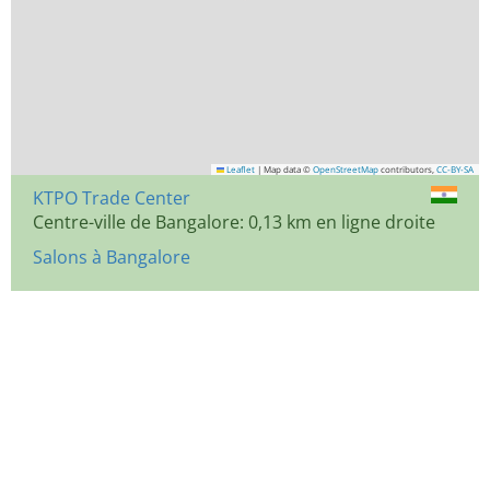
Leaflet
|
Map data ©
OpenStreetMap
contributors,
CC-BY-SA
KTPO Trade Center
Centre-ville de Bangalore: 0,13 km en ligne droite
Salons à Bangalore