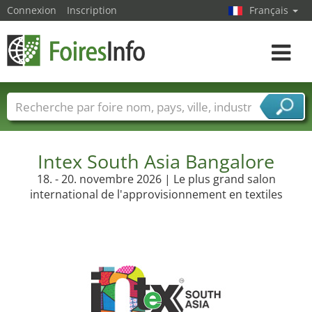
Connexion
Inscription
Français
Toggle
navigat
Foire noms
Pays
Villes
Secteurs de foire
Secteurs du fournisseur de services
Intex South Asia Bangalore
18. - 20. novembre 2026 | Le plus grand salon
international de l'approvisionnement en textiles