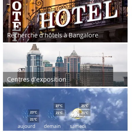
Recherche d'hôtels à Bangalore
Centres d'exposition
27°C
25°C
23°C
21°C
21°C
21°C
aujourd
demain
samedi