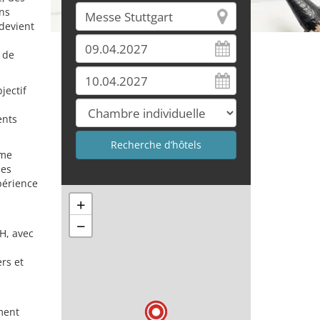
ons
 devient
s de
jectif
ents
mme
des
périence
+
−
bH, avec
rs et
ement