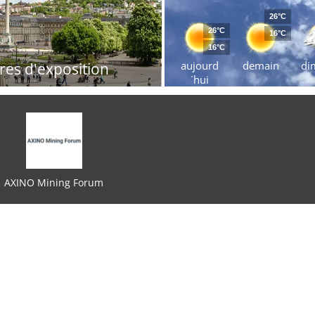
26°C
26°C
16°C
16°C
aujourd
demain
di
res d'exposition
´hui
AXINO Mining Forum