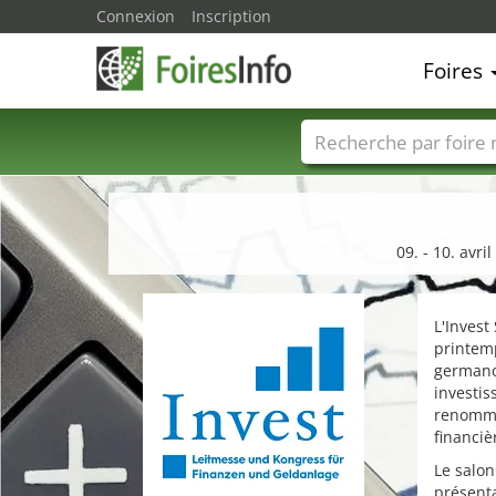
Connexion
Inscription
Foires
Foire noms
Pays
09. - 10. avr
L'Invest
printemp
germano
investi
renommé,
financiè
Le salon
présenta