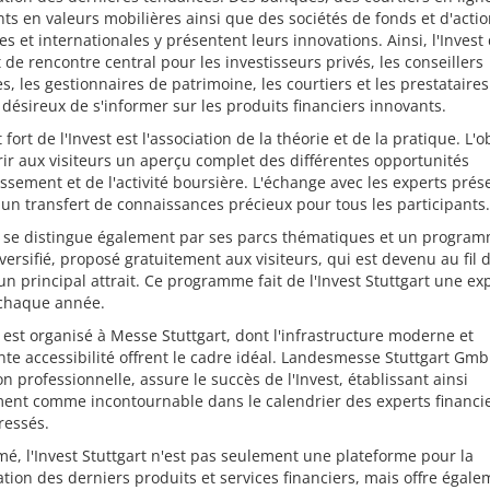
ts en valeurs mobilières ainsi que des sociétés de fonds et d'acti
es et internationales y présentent leurs innovations. Ainsi, l'Invest
 de rencontre central pour les investisseurs privés, les conseillers
s, les gestionnaires de patrimoine, les courtiers et les prestataire
 désireux de s'informer sur les produits financiers innovants.
fort de l'Invest est l'association de la théorie et de la pratique. L'ob
frir aux visiteurs un aperçu complet des différentes opportunités
issement et de l'activité boursière. L'échange avec les experts prés
 un transfert de connaissances précieux pour tous les participants.
n se distingue également par ses parcs thématiques et un progra
versifié, proposé gratuitement aux visiteurs, qui est devenu au fil 
n principal attrait. Ce programme fait de l'Invest Stuttgart une ex
chaque année.
 est organisé à Messe Stuttgart, dont l'infrastructure moderne et
ente accessibilité offrent le cadre idéal. Landesmesse Stuttgart Gm
on professionnelle, assure le succès de l'Invest, établissant ainsi
ent comme incontournable dans le calendrier des experts financie
ressés.
é, l'Invest Stuttgart n'est pas seulement une plateforme pour la
tion des derniers produits et services financiers, mais offre égal