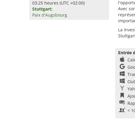
l'opport
03:25 heures (UTC +02:00)
Avec son
Stuttgart:
représen
Paix d'Augsbourg
importan
La Inves
Stuttgar
Entrée d
Cal
Goo
Tra
Out
Yah
Ajo
Rap
< 1