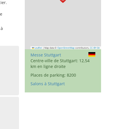
ier.
de
 à
Leaflet
|
Map data ©
OpenStreetMap
contributors,
CC-BY-SA
Messe Stuttgart
Centre-ville de Stuttgart: 12,54
km en ligne droite
Places de parking: 8200
Salons à Stuttgart