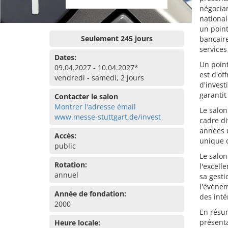
négocian
national
un point
Seulement 245 jours
bancaire
services
Dates:
Un point 
09.04.2027 - 10.04.2027*
est d'of
vendredi - samedi, 2 jours
d'invest
garantit
Contacter le salon
Montrer l'adresse émail
Le salo
www.messe-stuttgart.de/invest
cadre di
années u
Accès:
unique 
public
Le salon
Rotation:
l'excell
annuel
sa gesti
l'événem
Année de fondation:
des inté
2000
En résum
présenta
Heure locale: