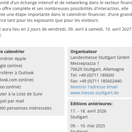
unité d'un échange intensif et de networking dans le secteur financ
 offre complète et ses nombreuses possibilités d'interaction, elle
te une étape importante dans le calendrier financier, d'une gran
ce tant pour les exposants que pour les visiteurs.
t aura lieu en 2 jours de vendredi, 09. avril à samedi, 10. avril 2027
t.
e calendrier
Organisateur
Landesmesse Stuttgart GmbH
endrier Apple
Messepiazza 1
gle (online)
70629 Stuttgart, Allemagne
nsférer à Outlook
Tel: +49 (0)711 185600
look.com (online)
Fax: +49 (0)711 185602440
oo (online)
Montrer l'adresse émail
www.messe-stuttgart.de
uter à la Liste de Suivi
pel par mail
Éditions antérieures:
000 personnes intéressées
17. - 18. avril 2026
Stuttgart
09. - 10. mai 2025
Stuttgart