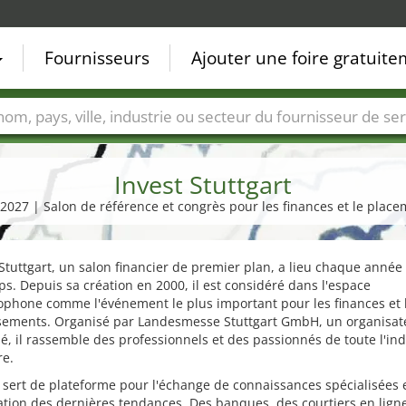
Fournisseurs
Ajouter une foire gratuit
Villes
Secteurs de foire
Secteurs du fournisseur de ser
Invest Stuttgart
il 2027 | Salon de référence et congrès pour les finances et le place
 Stuttgart, un salon financier de premier plan, a lieu chaque année
s. Depuis sa création en 2000, il est considéré dans l'espace
phone comme l'événement le plus important pour les finances et 
ssements. Organisé par Landesmesse Stuttgart GmbH, un organisat
 il rassemble des professionnels et des passionnés de toute l'ind
re.
 sert de plateforme pour l'échange de connaissances spécialisées e
tion des dernières tendances. Des banques, des courtiers en lign