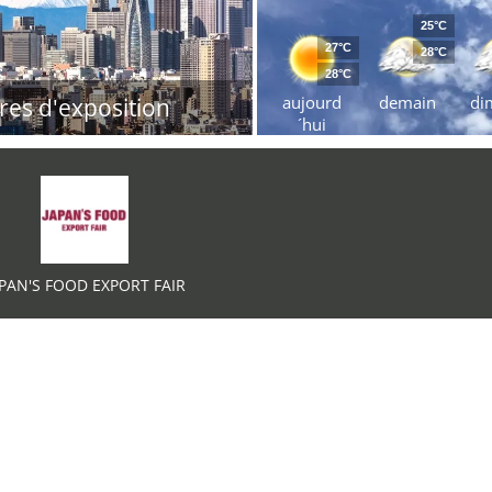
25°C
27°C
28°C
28°C
aujourd
demain
di
res d'exposition
´hui
PAN'S FOOD EXPORT FAIR