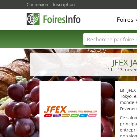
Connexion
Inscription
Foires
Foire noms
Pays
JFEX 
11. - 13. nove
La "JFE
Tokyo, e
monde en
l'événem
Ce salon
principa
entrepri
de salon