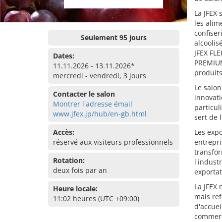
La JFEX 
les alim
confiser
Seulement 95 jours
alcoolisé
JFEX FLE
Dates:
PREMIUM,
11.11.2026 - 13.11.2026*
produits
mercredi - vendredi, 3 jours
Le salon
Contacter le salon
innovati
Montrer l'adresse émail
particul
www.jfex.jp/hub/en-gb.html
sert de 
Accès:
Les expo
réservé aux visiteurs professionnels
entrepri
transfor
Rotation:
l'indust
deux fois par an
exportat
La JFEX 
Heure locale:
mais ref
11:02 heures (UTC +09:00)
d'accuei
commerci