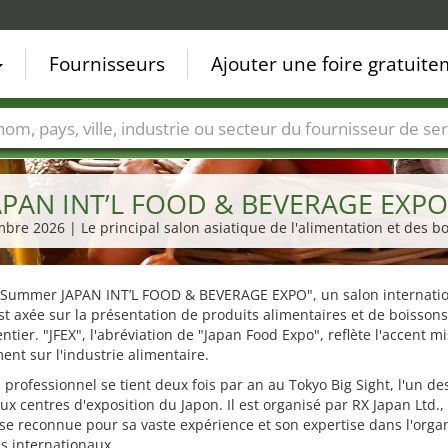
Fournisseurs
Ajouter une foire gratuit
Villes
Secteurs de foire
Secteurs du fournisseur de ser
JAPAN INT’L FOOD & BEVERAGE EXPO
mbre 2026 | Le principal salon asiatique de l'alimentation et des b
X Summer JAPAN INT’L FOOD & BEVERAGE EXPO", un salon internatio
st axée sur la présentation de produits alimentaires et de boisson
tier. "JFEX", l'abréviation de "Japan Food Expo", reflète l'accent m
ent sur l'industrie alimentaire.
 professionnel se tient deux fois par an au Tokyo Big Sight, l'un de
ux centres d'exposition du Japon. Il est organisé par RX Japan Ltd.,
se reconnue pour sa vaste expérience et son expertise dans l'orga
s internationaux.