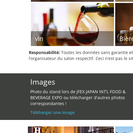
vin
Bièr
Responsabilité:
Toutes les données sans garantie et 
l’organisateur du salon respectif. Ceci n’est pas le sit
Images
Photo du stand lors de JFEX JAPAN INT’L FOOD &
BEVERAGE EXPO ou télécharger d'autres photos
correspondantes !
Téléharger une image