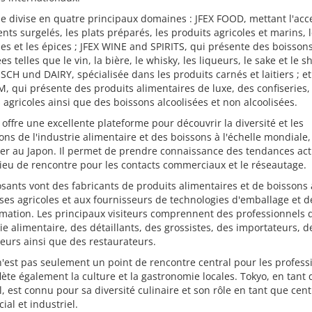
se divise en quatre principaux domaines : JFEX FOOD, mettant l'acc
ents surgelés, les plats préparés, les produits agricoles et marins, 
ies et les épices ; JFEX WINE and SPIRITS, qui présente des boisson
es telles que le vin, la bière, le whisky, les liqueurs, le sake et le s
ISCH und DAIRY, spécialisée dans les produits carnés et laitiers ; et
 qui présente des produits alimentaires de luxe, des confiseries,
 agricoles ainsi que des boissons alcoolisées et non alcoolisées.
 offre une excellente plateforme pour découvrir la diversité et les
ons de l'industrie alimentaire et des boissons à l'échelle mondiale,
ier au Japon. Il permet de prendre connaissance des tendances act
lieu de rencontre pour les contacts commerciaux et le réseautage.
sants vont des fabricants de produits alimentaires et de boissons
ses agricoles et aux fournisseurs de technologies d'emballage et d
mation. Les principaux visiteurs comprennent des professionnels 
rie alimentaire, des détaillants, des grossistes, des importateurs, d
eurs ainsi que des restaurateurs.
n'est pas seulement un point de rencontre central pour les profess
lète également la culture et la gastronomie locales. Tokyo, en tant 
l, est connu pour sa diversité culinaire et son rôle en tant que cent
al et industriel.