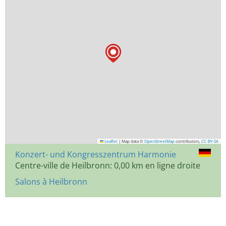
Leaflet
|
Map data ©
OpenStreetMap
contributors,
CC-BY-SA
Konzert- und Kongresszentrum Harmonie
Centre-ville de Heilbronn: 0,00 km en ligne droite
Salons à Heilbronn