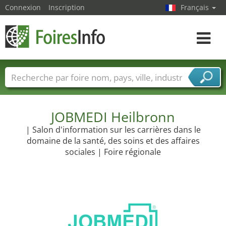
Connexion
Inscription
Français
Toggle
navigat
Foire noms
Pays
Villes
Secteurs de foire
Secteurs du fournisseur de services
JOBMEDI Heilbronn
| Salon d'information sur les carrières dans le
domaine de la santé, des soins et des affaires
sociales | Foire régionale