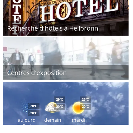
Recherche d'hôtels à Heilbronn
Centres d'exposition
29°C
26°C
28°C
20°C
20°C
20°C
aujourd
demain
mardi
´hui