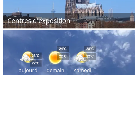
Centres d'exposition
24°C
28°C
23°C
22°C
22°C
22°C
aujourd
demain
samedi
´hui