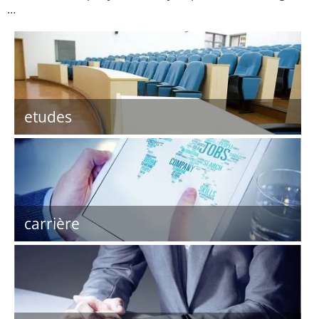
…
etudes
carrière