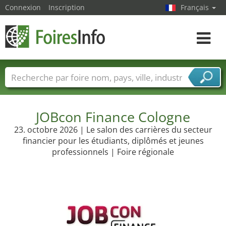
Connexion
Inscription
Français
Toggle
navigat
Foire noms
Pays
Villes
Secteurs de foire
Secteurs du fournisseur de services
JOBcon Finance Cologne
23. octobre 2026 | Le salon des carrières du secteur
financier pour les étudiants, diplômés et jeunes
professionnels | Foire régionale