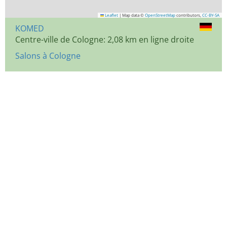
Leaflet
|
Map data ©
OpenStreetMap
contributors,
CC-BY-SA
KOMED
Centre-ville de Cologne: 2,08 km en ligne droite
Salons à Cologne