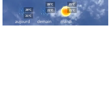
26°C
25°C
28°C
21°C
21°C
21°C
aujourd
demain
mardi
´hui