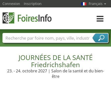
Connexion
Inscription
Français
Toggle
navigat
Foire noms
Pays
Villes
Secteurs de foire
Secteurs du fournisseur de services
JOURNÉES DE LA SANTÉ
Friedrichshafen
23. - 24. octobre 2027 | Salon de la santé et du bien-
être