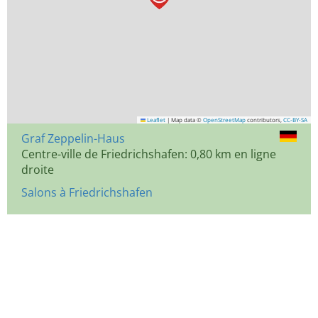
Leaflet
|
Map data ©
OpenStreetMap
contributors,
CC-BY-SA
Graf Zeppelin-Haus
Centre-ville de Friedrichshafen: 0,80 km en ligne
droite
Salons à Friedrichshafen