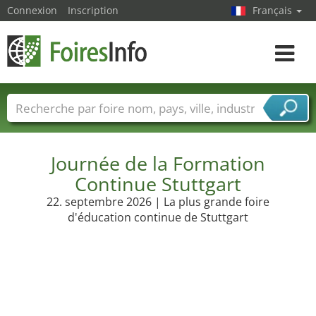
Connexion
Inscription
Français
Toggle
navigat
Foire noms
Pays
Villes
Secteurs de foire
Secteurs du fournisseur de services
Journée de la Formation
Continue Stuttgart
22. septembre 2026 | La plus grande foire
d'éducation continue de Stuttgart