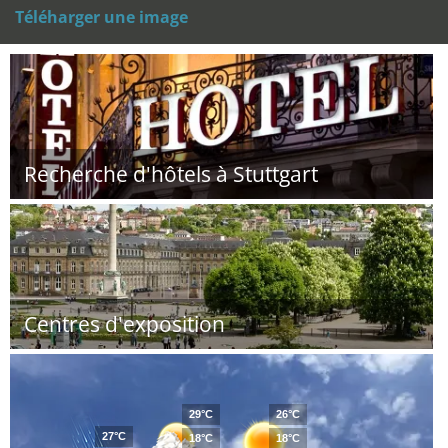
Téléharger une image
Recherche d'hôtels à Stuttgart
Centres d'exposition
29°C
26°C
27°C
18°C
18°C