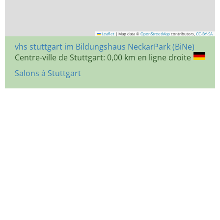
Leaflet
|
Map data ©
OpenStreetMap
contributors,
CC-BY-SA
vhs stuttgart im Bildungshaus NeckarPark (BiNe)
Centre-ville de Stuttgart: 0,00 km en ligne droite
Salons à Stuttgart