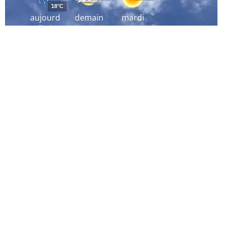
18°C
aujourd
demain
mardi
´hui