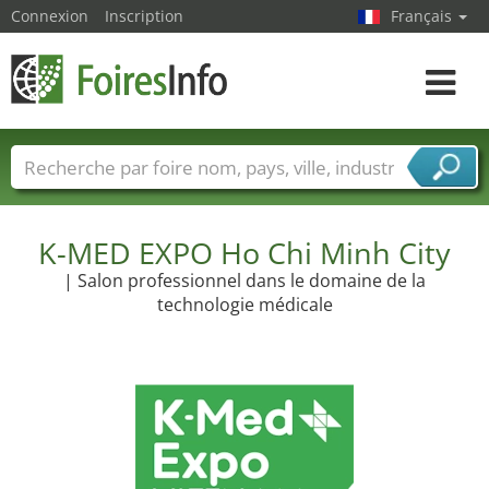
Connexion
Inscription
Français
Toggle
navigat
Foire noms
Pays
Villes
Secteurs de foire
Secteurs du fournisseur de services
K-MED EXPO Ho Chi Minh City
| Salon professionnel dans le domaine de la
technologie médicale