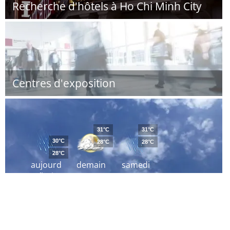
Recherche d'hôtels à Ho Chi Minh City
Centres d'exposition
31°C
31°C
30°C
28°C
28°C
28°C
aujourd
demain
samedi
´hui