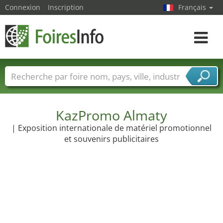
Connexion
Inscription
Français
Toggle
navigat
Foire noms
Pays
Villes
Secteurs de foire
Secteurs du fournisseur de services
KazPromo Almaty
| Exposition internationale de matériel promotionnel
et souvenirs publicitaires