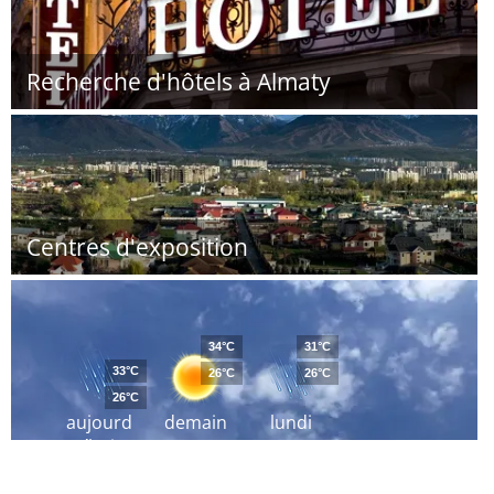
Recherche d'hôtels à Almaty
Centres d'exposition
34°C
31°C
33°C
26°C
26°C
26°C
aujourd
demain
lundi
´hui