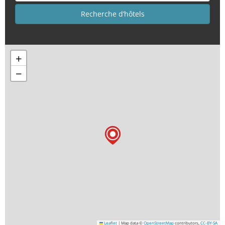
+
−
Leaflet
|
Map data ©
OpenStreetMap
contributors,
CC-BY-SA