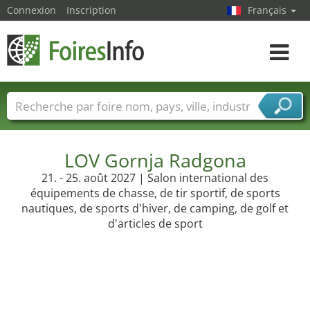
Connexion
Inscription
Français
Toggle
navigat
Foire noms
Pays
Villes
Secteurs de foire
Secteurs du fournisseur de services
LOV Gornja Radgona
21. - 25. août 2027 | Salon international des
équipements de chasse, de tir sportif, de sports
nautiques, de sports d'hiver, de camping, de golf et
d'articles de sport