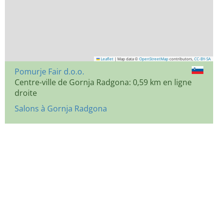
Leaflet
|
Map data ©
OpenStreetMap
contributors,
CC-BY-SA
Pomurje Fair d.o.o.
Centre-ville de Gornja Radgona: 0,59 km en ligne
droite
Salons à Gornja Radgona