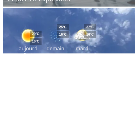
25°C
27°C
29°C
16°C
16°C
16°C
aujourd
demain
mardi
´hui