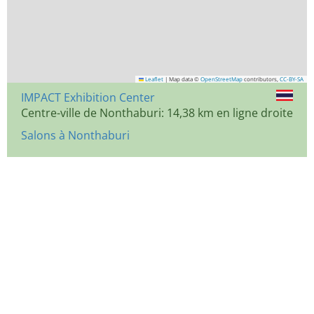
Leaflet
|
Map data ©
OpenStreetMap
contributors,
CC-BY-SA
IMPACT Exhibition Center
Centre-ville de Nonthaburi: 14,38 km en ligne droite
Salons à Nonthaburi