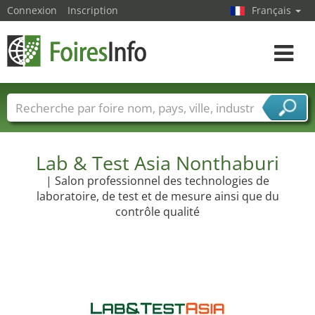
Connexion
Inscription
Français
Toggle
navigat
Foire noms
Pays
Villes
Secteurs de foire
Secteurs du fournisseur de services
Lab & Test Asia Nonthaburi
| Salon professionnel des technologies de
laboratoire, de test et de mesure ainsi que du
contrôle qualité