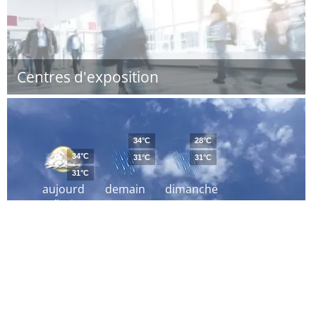
Centres d'exposition
34°C
28°C
34°C
31°C
31°C
31°C
aujourd
demain
dimanche
´hui