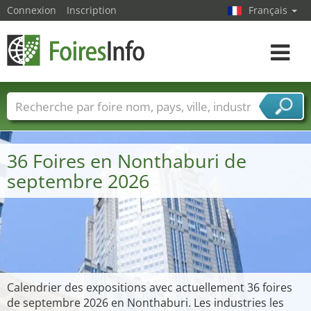
Connexion
Inscription
Français
Toggle
navigat
Foire noms
Pays
Villes
Secteurs de foire
Secteurs du fournisseur de services
36 Foires en Nonthaburi de
septembre 2026
Calendrier des expositions avec actuellement 36 foires
de septembre 2026 en Nonthaburi. Les industries les