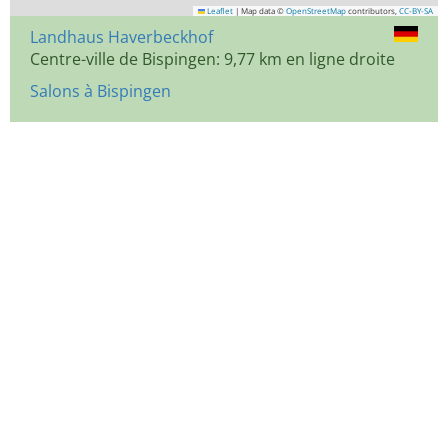
Leaflet
|
Map data ©
OpenStreetMap
contributors,
CC-BY-SA
Landhaus Haverbeckhof
Centre-ville de Bispingen: 9,77 km en ligne droite
Salons à Bispingen