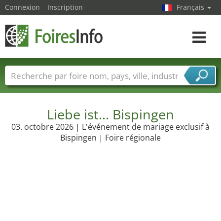
Connexion
Inscription
Français
Toggle
navigat
Foire noms
Pays
Villes
Secteurs de foire
Secteurs du fournisseur de services
Liebe ist… Bispingen
03. octobre 2026 | L'événement de mariage exclusif à
Bispingen | Foire régionale