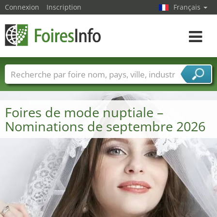
Connexion
Inscription
Français
Toggle
navigat
Foire noms
Pays
Villes
Secteurs de foire
Secteurs du fournisseur de services
Foires de mode nuptiale –
Nominations de septembre 2026